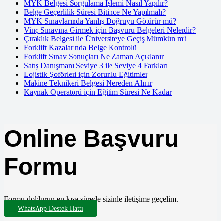
MYK Belgesi Sorgulama İşlemi Nasıl Yapılır?
Belge Geçerlilik Süresi Bitince Ne Yapılmalı?
MYK Sınavlarında Yanlış Doğruyu Götürür mü?
Vinç Sınavına Girmek için Başvuru Belgeleri Nelerdir?
Çıraklık Belgesi ile Üniversiteye Geçiş Mümkün mü
Forklift Kazalarında Belge Kontrolü
Forklift Sınav Sonuçları Ne Zaman Açıklanır
Satış Danışmanı Seviye 3 ile Seviye 4 Farkları
Lojistik Şoförleri için Zorunlu Eğitimler
Makine Teknikeri Belgesi Nereden Alınır
Kaynak Operatörü için Eğitim Süresi Ne Kadar
Online Başvuru
Formu
Formu doldurun en kısa sürede sizinle iletişime geçelim.
WhatsApp Destek Hattı