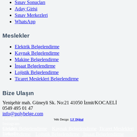
Sınav Sonuçları
Aday Girişi
Sınav Merkezleri
WhatsApp
Meslekler
Elektrik Belgelendirme
Kaynak Belgelendirme
Makine Belgelendirme
İnşaat Belgelendirme
Lojistik Belgelendirme
Ticaret Meslekleri Belgelendirme
Bize Ulaşın
Yenişehir mah. Güneyli Sk. No:21 41050 İzmit/KOCAELİ
0549 495 01 47
info@polybelge.com
Facebook
Web Design:
LF Dijital
Instagram
Elektrik Belgelendirme
Kaynak Belgelendirme
Ticaret Meslekleri
Google
LinkedIn
Belgelendirme
Lojistik Belgelendirme
İnşaat Belgelendirme