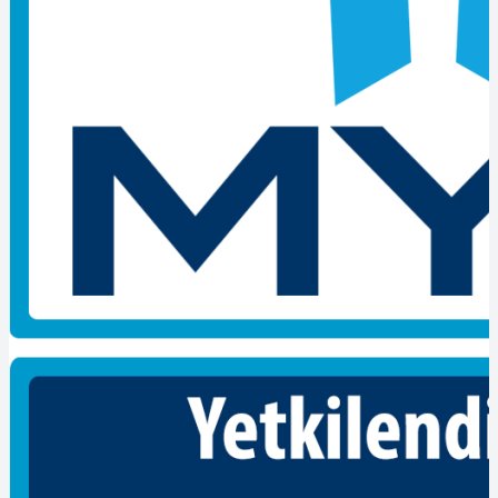
Belgelendirme kuruluşlarınca, ulusal yeterliliklerde tanımlanan
esaslara göre uygulanan ölçme ve değerlendirme faaliyetlerinin
sonunda başarılı olabilen bireylere verilmektedir. Kişinin, söz
konusu yeterlilikte, bilgi, beceri ve yetkinliğe sahip olduğunu
belirten resmi bir belgedir. Mesleki yeterlilik belgesinin bazı
avantajları bulunmaktadır. Ulusal yeterlilik sistemi, işsizliğin
azalması, ülkenin ekonomik durumu ve istihdamın artması için
çeşitli katkılar sağlamaktadır. Nitelikli istihdamın artması da daha
kaliteli ürün ve hizmet sunmayı sağlar.Böylece yaşam standartlarını
yükseltir.
Bu belge sadece sınavla belge verilmektedir. Bu alanda uzman
kişiler sizin bilginizi ölçerek bu belgeyi almayı hak edip,
etmediğinizi görmektedir.
Mesleki yeterlilik belgesini alabilmek için öncelikle belge alınacak
meslek belirlenir.
Bireylerin MYK Mesleki Yeterlilik Belgesi alabilmeleri için belge
almak istedikleri mesleğe ait ulusal yeterliliğin olması ve MYK
tarafından bu ulusal yeterlilikte sınav ve belgelendirme yapmak
üzere yetkilendirilmiş belgelendirme kuruluşunun bulunması
gereklidir.