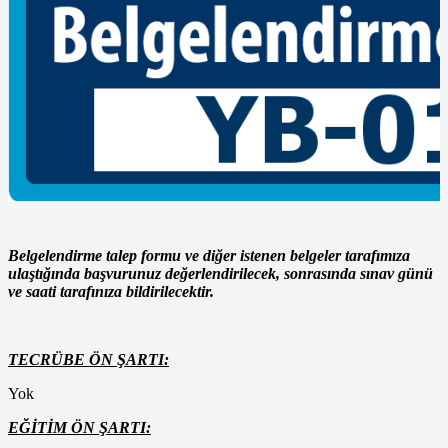
Otomasyon Sistemleri Montajcısı Mesleki
Yeterlilik Belgesi Alma Şartları
BAŞVURU EVRAKLARI:
Kimlik fotokopisi
Belgelendirme talep formu (ıslak imzalı olarak POLY CERT’e
iletilecektir.)
Sınav ücretinin yatırıldığına dair dekont
Belge kullanım sözleşmesi
Belgelendirme talep formu ve diğer istenen belgeler tarafımıza
ulaştığında başvurunuz değerlendirilecek, sonrasında sınav günü
ve saati tarafınıza bildirilecektir.
TECRÜBE ÖN ŞARTI:
Yok
EĞİTİM ÖN ŞARTI: