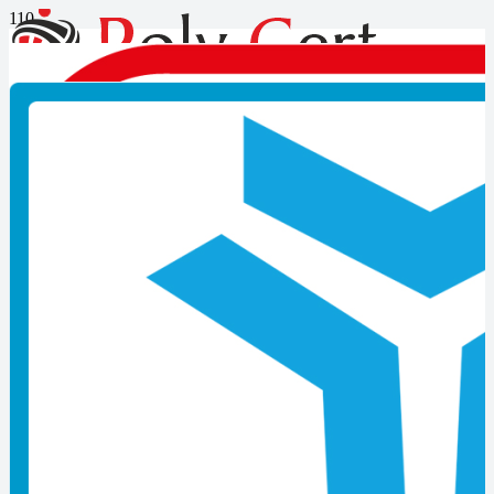
Otomasyon sistemleri
montajcısı mesleki yeterlilik
belgesi nasıl alınır?
Otomasyon sistemleri montajcısı mesleki yeterlilik belgesi nasıl
alınır diye düşünüyorsanız bilgi almak için bizlere
0549 495 01 43
iletişim numarasından ulaşabilirsiniz.
Mesleki yeterlilik belgesi, kişinin mesleğinde yeterli olduğunu
gösterir. Bu belge düzenlenen bir sınav ile ilgili kişilere verilir. 2015
yılı sonrası tehlikeli ve çok tehlikeli bazı meslekleri icra edebilmek
için zorunlu hale gelen bir tür sertifika denebilir. Bu belgeye sahip
olabilmek için o alanda bilgili olmak ve bilgiyi yapılacak olan teorik
ve uygulama sınavı ile kanıtlamak gerekir.