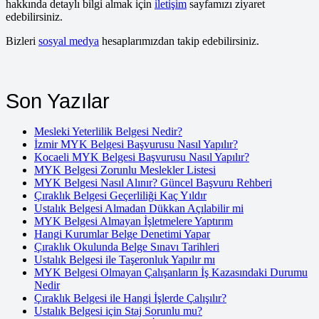
hakkında detaylı bilgi almak için
iletişim
sayfamızı ziyaret
edebilirsiniz.
Bizleri
sosyal medya
hesaplarımızdan takip edebilirsiniz.
Son Yazılar
Mesleki Yeterlilik Belgesi Nedir?
İzmir MYK Belgesi Başvurusu Nasıl Yapılır?
Kocaeli MYK Belgesi Başvurusu Nasıl Yapılır?
MYK Belgesi Zorunlu Meslekler Listesi
MYK Belgesi Nasıl Alınır? Güncel Başvuru Rehberi
Çıraklık Belgesi Geçerliliği Kaç Yıldır
Ustalık Belgesi Almadan Dükkan Açılabilir mi
MYK Belgesi Almayan İşletmelere Yaptırım
Hangi Kurumlar Belge Denetimi Yapar
Çıraklık Okulunda Belge Sınavı Tarihleri
Ustalık Belgesi ile Taşeronluk Yapılır mı
MYK Belgesi Olmayan Çalışanların İş Kazasındaki Durumu
Nedir
Çıraklık Belgesi ile Hangi İşlerde Çalışılır?
Ustalık Belgesi için Staj Sorunlu mu?