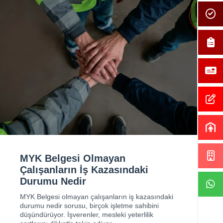
MYK Belgesi Olmayan
Çalışanların İş Kazasındaki
Durumu Nedir
MYK Belgesi olmayan çalışanların iş kazasındaki
durumu nedir sorusu, birçok işletme sahibini
düşündürüyor. İşverenler, mesleki yeterlilik