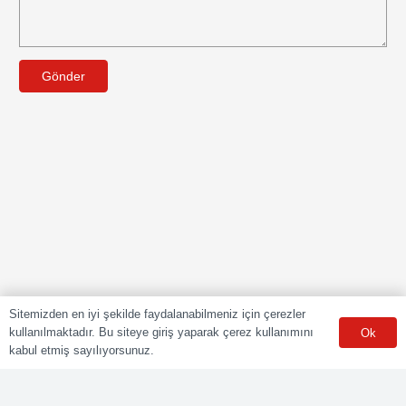
Gönder
Sitemizden en iyi şekilde faydalanabilmeniz için çerezler
kullanılmaktadır. Bu siteye giriş yaparak çerez kullanımını
Ok
kabul etmiş sayılıyorsunuz.
POLY CERT Belgelendirme Ve Eğitim Hizmetleri LTD. ŞTİ.
Mesleki Yeterlilik Kurumu (MYK) tarafından yetki kapsamındaki