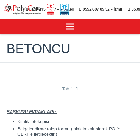
0549 495 01 47 – Kocaeli
0552 607 05 52 – İzmir
0539
BETONCU
Tab 1
BAŞVURU EVRAKLARI:
Kimlik fotokopisi
Belgelendirme talep formu (ıslak imzalı olarak POLY
CERT’e iletilecektir.)