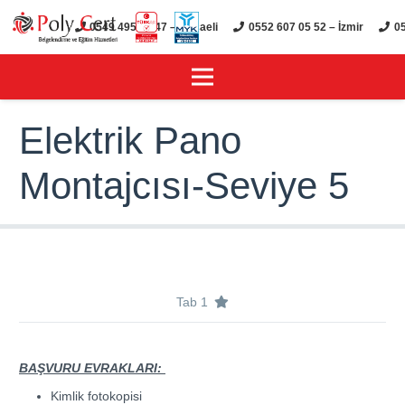
0549 495 01 47 – Kocaeli
0552 607 05 52 – İzmir
05
Elektrik Pano
Montajcısı-Seviye 5
Tab 1
BAŞVURU EVRAKLARI:
Kimlik fotokopisi