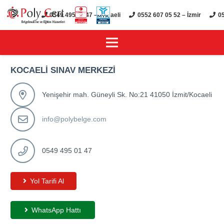
0549 495 01 47 – Kocaeli
0552 607 05 52 – İzmir
05
KOCAELİ SINAV MERKEZİ
Yenişehir mah. Güneyli Sk. No:21 41050 İzmit/Kocaeli
info@polybelge.com
0549 495 01 47
Yol Tarifi Al
WhatsApp Hattı