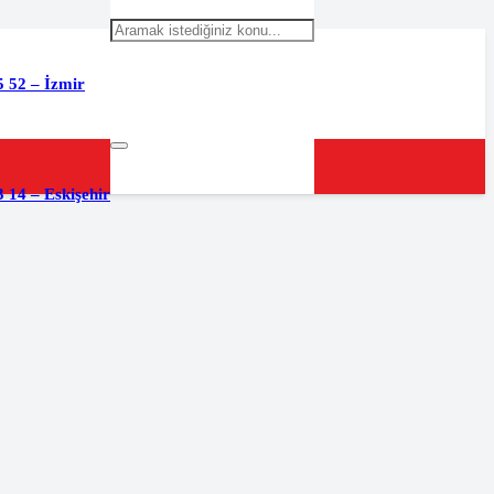
5 52 – İzmir
 14 – Eskişehir