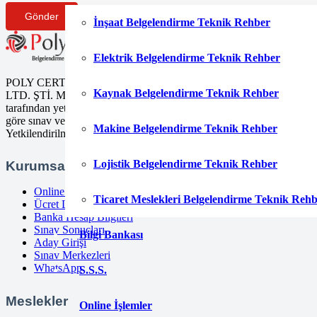
Gönder
İnşaat Belgelendirme Teknik Rehber
Elektrik Belgelendirme Teknik Rehber
POLY CERT Belgelendirme Ve Eğitim Hizmetleri
Kaynak Belgelendirme Teknik Rehber
LTD. ŞTİ. Mesleki Yeterlilik Kurumu (MYK)
tarafından yetki kapsamındaki ulusal yeterliliklere
göre sınav ve belgelendirme faaliyetlerini yürüten
Makine Belgelendirme Teknik Rehber
Yetkilendirilmiş Belgelendirme Kuruluşudur.
Lojistik Belgelendirme Teknik Rehber
Kurumsal
Online Başvuru
Ticaret Meslekleri Belgelendirme Teknik Reh
Ücret Listesi
Banka Hesap Bilgileri
Sınav Sonuçları
Bilgi Bankası
Aday Girişi
Sınav Merkezleri
WhatsApp
S.S.S.
Meslekler
Online İşlemler