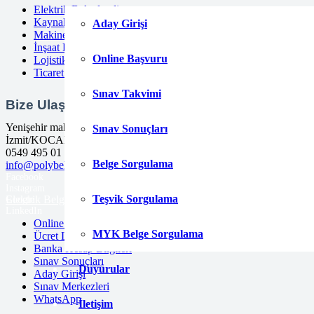
Elektrik Belgelendirme
Kaynak Belgelendirme
Aday Girişi
Makine Belgelendirme
İnşaat Belgelendirme
Online Başvuru
Lojistik Belgelendirme
Ticaret Meslekleri Belgelendirme
Sınav Takvimi
Bize Ulaşın
Yenişehir mah. Güneyli Sk. No:21 41050
Sınav Sonuçları
İzmit/KOCAELİ
0549 495 01 47
Belge Sorgulama
info@polybelge.com
Facebook
Instagram
Teşvik Sorgulama
Elektrik Belgelendirme
Kaynak Belgelendirme
Ticaret Meslekleri
Google
LinkedIn
Online Başvuru
MYK Belge Sorgulama
Ücret Listesi
Banka Hesap Bilgileri
Sınav Sonuçları
Duyurular
Aday Girişi
Sınav Merkezleri
WhatsApp
İletişim