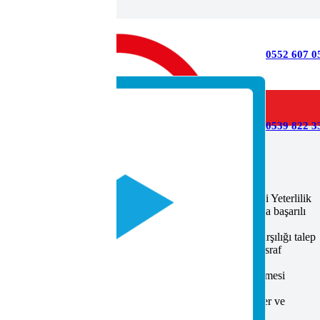
0552 607 0
0539 822 33
orunluluğu tebliğlerinde adı geçen mesleklerde, MYK Mesleki Yeterlilik
av ve belgelendirme kuruluşlarının gerçekleştireceği sınavlarda başarılı
nin tamamının fondan karşılanacağı hüküm altına alınmıştır.
lananlardan bir kereye mahsus olmak üzere belge masraf karşılığı talep
ikten yararlanan başarılı adaydan 150.00 TL MYK belge masraf
 bilgilerindeki değişiklerden dolayı belgesini yenilemek istemesi
L alınır.
diği için sınava alınmamış aday, ilgili sınav hakkını kaybeder ve