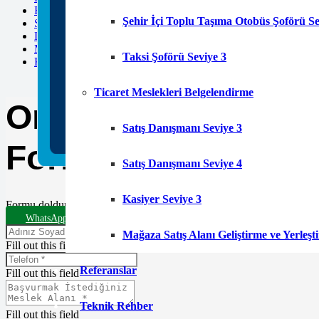
Forklift Sınav Sonuçları Ne Zaman Açıklanır
Şehir İçi Toplu Taşıma Otobüs Şoförü Se
Satış Danışmanı Seviye 3 ile Seviye 4 Farkları
Lojistik Şoförleri için Zorunlu Eğitimler
Makine Teknikeri Belgesi Nereden Alınır
Taksi Şoförü Seviye 3
Kaynak Operatörü için Eğitim Süresi Ne Kadar
Ticaret Meslekleri Belgelendirme
Online Başvuru
Satış Danışmanı Seviye 3
Formu
Satış Danışmanı Seviye 4
Kasiyer Seviye 3
Formu doldurun en kısa sürede sizinle iletişime geçelim.
WhatsApp Destek Hattı
Mağaza Satış Alanı Geliştirme ve Yerleş
Fill out this field
Referanslar
Fill out this field
Teknik Rehber
Fill out this field