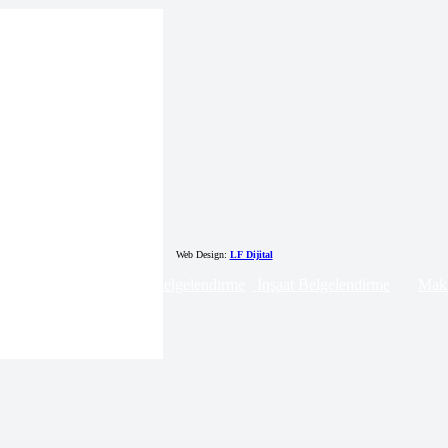
Web Design:
LF Dijital
 Belgelendirme
Lojistik Belgelendirme
İnşaat Belgelendirme
Maki