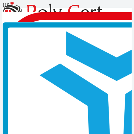
Motosikletli Kurye Seviye-3
Belgesi Nereden Alınır?
Motosikletli Kurye Seviye-3 Belgesi Nereden Alınır? Hakkında
bilgi almak için bizleri takip ediniz.
MOTOSİKLETLİ KURYE BELGELENDİRME
PROGRAMI
Motosikletli Kurye MYK Mesleki Yeterlilik Belgesi ile ilgili
belgenin geçerlilik süresi, gözetim, belge yenileme, sınav türleri ve
süreleri, sınav hakları, belgenin iptal edilmesi veya askıya alınması,
kapsam, referans dokümanlar, yeterliliklerin birim bazında
birleştirilerek belgelendirilmesi gibi konularla ilgili detaylı bilgiler
web sayfamızda yer almaktadır.