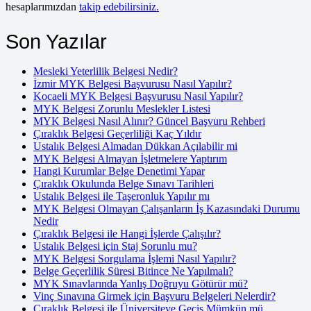
hesaplarımızdan
takip edebilirsiniz.
Son Yazılar
Mesleki Yeterlilik Belgesi Nedir?
İzmir MYK Belgesi Başvurusu Nasıl Yapılır?
Kocaeli MYK Belgesi Başvurusu Nasıl Yapılır?
MYK Belgesi Zorunlu Meslekler Listesi
MYK Belgesi Nasıl Alınır? Güncel Başvuru Rehberi
Çıraklık Belgesi Geçerliliği Kaç Yıldır
Ustalık Belgesi Almadan Dükkan Açılabilir mi
MYK Belgesi Almayan İşletmelere Yaptırım
Hangi Kurumlar Belge Denetimi Yapar
Çıraklık Okulunda Belge Sınavı Tarihleri
Ustalık Belgesi ile Taşeronluk Yapılır mı
MYK Belgesi Olmayan Çalışanların İş Kazasındaki Durumu
Nedir
Çıraklık Belgesi ile Hangi İşlerde Çalışılır?
Ustalık Belgesi için Staj Sorunlu mu?
MYK Belgesi Sorgulama İşlemi Nasıl Yapılır?
Belge Geçerlilik Süresi Bitince Ne Yapılmalı?
MYK Sınavlarında Yanlış Doğruyu Götürür mü?
Vinç Sınavına Girmek için Başvuru Belgeleri Nelerdir?
Çıraklık Belgesi ile Üniversiteye Geçiş Mümkün mü