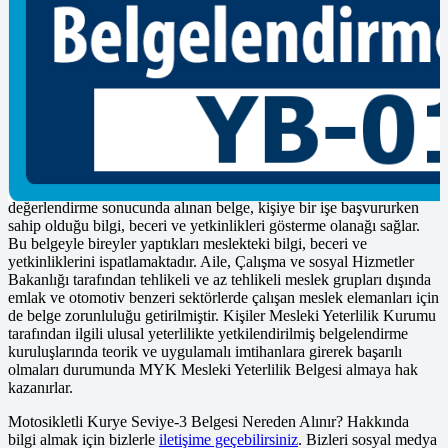
Poly Cert firması güvenilir ve adaletli bir şekilde sınav ve
belgelendirme hizmeti vermektedir. Poly Cert Belgelendirme ve
Eğitim Hizmetleri Mesleki Yeterlilik Kurumu tarafından
yetkilendirilmiş ulusal yeterliliklere göre sınav ve belgelendirme
faaliyetlerini yürüten Yetkilendirilmiş Belge Kuruluşudur.
Mesleki Yeterlilik Belgesi, kişilerin herhangi bir meslekte, Mesleki
Yeterlilik Kurumu (MYK) tarafından oluşturulmuş ulusal yeterlilikte
belirtilen şartları karşılamaları dahilinde sahip olabilecekleri bir
belgedir. Ulusal yeterlilikler temel alınarak yapılan ölçme
değerlendirme sonucunda alınan belge, kişiye bir işe başvururken
sahip olduğu bilgi, beceri ve yetkinlikleri gösterme olanağı sağlar.
Bu belgeyle bireyler yaptıkları meslekteki bilgi, beceri ve
yetkinliklerini ispatlamaktadır. Aile, Çalışma ve sosyal Hizmetler
Bakanlığı tarafından tehlikeli ve az tehlikeli meslek grupları dışında
emlak ve otomotiv benzeri sektörlerde çalışan meslek elemanları için
de belge zorunluluğu getirilmiştir. Kişiler Mesleki Yeterlilik Kurumu
tarafından ilgili ulusal yeterlilikte yetkilendirilmiş belgelendirme
kuruluşlarında teorik ve uygulamalı imtihanlara girerek başarılı
olmaları durumunda MYK Mesleki Yeterlilik Belgesi almaya hak
kazanırlar.
Motosikletli Kurye Seviye-3 Belgesi Nereden Alınır? Hakkında
bilgi almak için bizlerle
iletişime geçebilirsiniz
. Bizleri sosyal medya