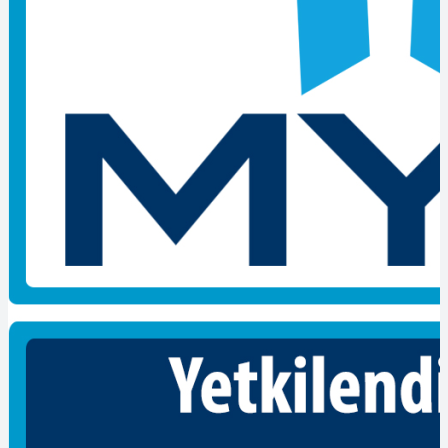
BELGELENDİRME BAŞVURUSU ÖN ŞARTLARI
Adayın, 2918 sayılı Karayolları Trafik Kanununun ilgili
maddelerinde belirtilen sürücü belgesine (A1, A2 veya A
belgelerinden birine) sahip olması gerekmektedir.
BAŞVURU EVRAKLARI
1) Başvuru sahibi tarafından imzalanmış Personel Belgelendirme
Başvuru Formunun orijinal nüshası,
2) Nüfus cüzdanı fotokopisi (TC vatandaşı olmayanlar için, geçerli
pasaport fotokopisi),
3) Sınav ücretinin yatırıldığına dair banka dekontu,
4) Başvuru ön şartları başlığı altında belirtilen sürücü belgesi.
SINAV BİLGİLERİ
Sınavlar, yazılı ve performans (uygulama) olmak üzere 2 aşamalı
olarak gerçekleştirilir.
Aday, her iki sınavda da başarılı olması durumunda başarılı kabul
edilir.
Belge almaya hak kazanamayan adaylara, talep etmeleri durumunda,
başarılı oldukları birimlerle ilgili bir yazı verilir. Sınavlarla ilgili
detaylı bilgiler belgelendirme programında yer almaktadır. Belgenin
geçerlilik süresi 5 yıldır.
Motosikletli Kurye Seviye-3 Belgesi Nereden Alınır? Hakkında
bilgi almak için web sitemizi ziyaret ediniz.