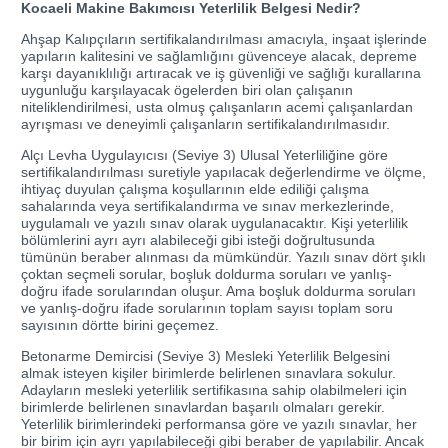
Kocaeli Makine Bakımcısı Yeterlilik Belgesi Nedir?
Ahşap Kalıpçıların sertifikalandırılması amacıyla, inşaat işlerinde
yapıların kalitesini ve sağlamlığını güvenceye alacak, depreme
karşı dayanıklılığı artıracak ve iş güvenliği ve sağlığı kurallarına
uygunluğu karşılayacak ögelerden biri olan çalışanın
niteliklendirilmesi, usta olmuş çalışanların acemi çalışanlardan
ayrışması ve deneyimli çalışanların sertifikalandırılmasıdır.
Alçı Levha Uygulayıcısı (Seviye 3) Ulusal Yeterliliğine göre
sertifikalandırılması suretiyle yapılacak değerlendirme ve ölçme,
ihtiyaç duyulan çalışma koşullarının elde ediliği çalışma
sahalarında veya sertifikalandırma ve sınav merkezlerinde,
uygulamalı ve yazılı sınav olarak uygulanacaktır. Kişi yeterlilik
bölümlerini ayrı ayrı alabileceği gibi isteği doğrultusunda
tümünün beraber alınması da mümkündür. Yazılı sınav dört şıklı
çoktan seçmeli sorular, boşluk doldurma soruları ve yanlış-
doğru ifade sorularından oluşur. Ama boşluk doldurma soruları
ve yanlış-doğru ifade sorularının toplam sayısı toplam soru
sayısının dörtte birini geçemez.
Betonarme Demircisi (Seviye 3) Mesleki Yeterlilik Belgesini
almak isteyen kişiler birimlerde belirlenen sınavlara sokulur.
Adayların mesleki yeterlilik sertifikasına sahip olabilmeleri için
birimlerde belirlenen sınavlardan başarılı olmaları gerekir.
Yeterlilik birimlerindeki performansa göre ve yazılı sınavlar, her
bir birim için ayrı yapılabileceği gibi beraber de yapılabilir. Ancak