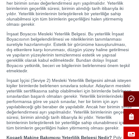
her birimin sınav değerlendirmesi ayrı yapılmalıdır. Yeterlilik
birimlerinin geçerlilik süresi, birimin alındığı tarih itibarıyla iki
yıldır. Yeterlilik birimlerinin birleştirilerek bir yeterliliğe sahip
olunabilmesi için tüm birimlerin geçerliliğini halen yitirmemiş
olması gerekir.
İnşaat Boyacısı Mesleki Yeterlilik Belgesi. Bu yeterlilik İnşaat
Boyacısının belgelendirilmesi ve niteliklerinin tanımlanması
suretiyle hazırlanmıştır. Estetik bir görünüme kavuşturulması,
dış etkenlere karşı korunması, düzgün yüzey haline getirilmesi
ve yapıların yüzeylerinin temizlenmesi estetik ve yapısal
gereklilik olarak kabul edilmektedir. Bundan dolayı İnşaat
Boyacısı yetkinlik, beceri ve bilgilerinin belirlenmesi önem teşkil
etmektedir.
İnşaat İşçisi (Seviye 2) Mesleki Yeterlilik Belgesini almak isteyen
kişiler birimlerde belirlenen sınavlara sokulur. Adayların mesleki
yeterlilik sertifikasına sahip olabilmeleri için birimlerde belirlenen
sınavlardan başarılı olmaları gerekir. Yeterlilik birimlerindeki
performansa göre ve yazılı sınavlar, her bir birim için ayrı
yapılabileceği gibi beraber de yapılabilir. Ancak her birimin sınav
değerlendirmesi ayrı yapılmalıdır. Yeterlilik birimlerinin geçerlilik
süresi, birimin alındığı tarih itibarıyla iki yıldır. Yeterlilik
birimlerinin birleştirilerek bir yeterliliğe sahip olunabilmesi için
tüm birimlerin geçerliliğini halen yitirmemiş olması gerekir.
Kocaeli Makine Bakımcısı Yeterlilik Belgesi Nedir?
Poly