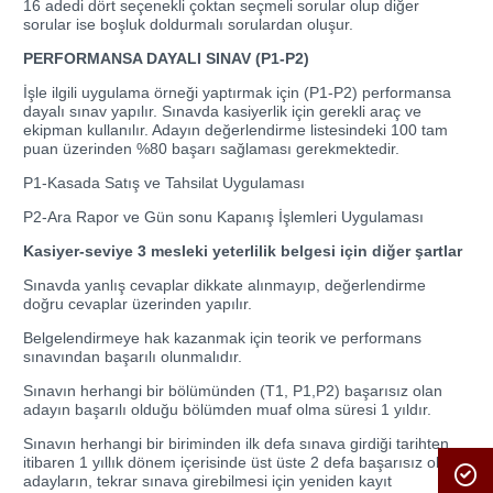
16 adedi dört seçenekli çoktan seçmeli sorular olup diğer
sorular ise boşluk doldurmalı sorulardan oluşur.
PERFORMANSA DAYALI SINAV (P1-P2)
İşle ilgili uygulama örneği yaptırmak için (P1-P2) performansa
dayalı sınav yapılır. Sınavda kasiyerlik için gerekli araç ve
ekipman kullanılır. Adayın değerlendirme listesindeki 100 tam
puan üzerinden %80 başarı sağlaması gerekmektedir.
P1-Kasada Satış ve Tahsilat Uygulaması
P2-Ara Rapor ve Gün sonu Kapanış İşlemleri Uygulaması
Kasiyer-seviye 3 mesleki yeterlilik belgesi için diğer şartlar
Sınavda yanlış cevaplar dikkate alınmayıp, değerlendirme
doğru cevaplar üzerinden yapılır.
Belgelendirmeye hak kazanmak için teorik ve performans
sınavından başarılı olunmalıdır.
Sınavın herhangi bir bölümünden (T1, P1,P2) başarısız olan
adayın başarılı olduğu bölümden muaf olma süresi 1 yıldır.
Sınavın herhangi bir biriminden ilk defa sınava girdiği tarihten
itibaren 1 yıllık dönem içerisinde üst üste 2 defa başarısız olan
adayların, tekrar sınava girebilmesi için yeniden kayıt