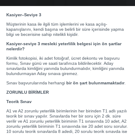
Kasiyer–Seviye 3
Müşterinin kasa ile ilgili tüm işlemlerini ve kasa açılış-
kapanışlarını, kendi başına ve belirli bir süre içerisinde yapma
bilgi ve becerisine sahip nitelikli kişidir.
Kasiyer-seviye 3 mesleki yeterlilik belgesi için ön şartlar
nelerdir?
Kimlik fotokopisi, iki adet fotoğraf, ücret dekontu ve başvuru
formu, Sınav günü ve saati tarafınıza bildirilecektir. Aday
sınavlarda kimliğini yanında bulundurmalıdır, kimliğini yanında
bulundurmayan Aday sınava giremez.
Sınav başvurularında herhangi
bir ön şart bulunmamaktadır
.
ZORUNLU BİRİMLER
Teorik Sınav
A1 ve A2 zorunlu yeterlilik birimlerinin her birinden T1 adlı yazılı
teorik bir sınav yapılır. Sınavlarda her bir soru için 2 dk. süre
verilir ve A1 zorunlu yeterlilik biriminin T1 sınavında 10 adet, A2
zorunlu yeterlilik biriminin T1 sınavında ise 20 adet soru sorulur.
10 sorulu teorik sınavlarda 8 adedi, 20 sorulu teorik sınavda ise