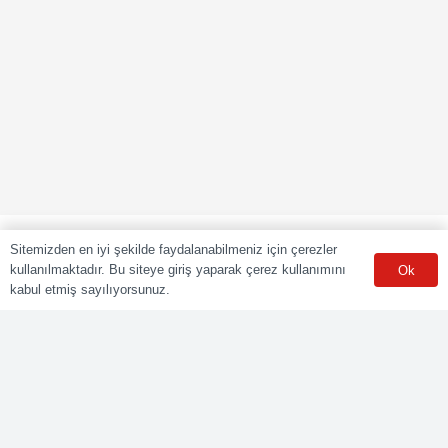
Sitemizden en iyi şekilde faydalanabilmeniz için çerezler
kullanılmaktadır. Bu siteye giriş yaparak çerez kullanımını
Ok
kabul etmiş sayılıyorsunuz.
POLY CERT Belgelendirme Ve Eğitim Hizmetleri LTD. ŞTİ.
Mesleki Yeterlilik Kurumu (MYK) tarafından yetki kapsamındaki
ulusal yeterliliklere göre sınav ve belgelendirme faaliyetlerini
yürüten Yetkilendirilmiş Belgelendirme Kuruluşudur.
Kurumsal
Online Başvuru