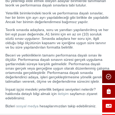
Bu yeterliliği elde etmek isteyen adaylar birimlerde tanımlanan
teorik ve performansa dayalı sınavlara tabi tutulur.
Yeterlilik birimlerindeki teorik ve performansa dayalı sınavlar,
her bir birim için ayrı ayrı yapılabileceği gibi birlikte de yapılabilir.
Ancak her birimin değerlendirmesi bağımsız yapılır.
Teorik sınavda adaylara, soru ve yanıtları yapılandırılmış ve her
biri eşit puan değerinde, A1 birimi için en az on (10) soruluk
sözlü sınav uygulanır. Sınavda adaylara her soru için, ilgili
olduğu bilgi ölçütünün kapsamı ve içeriğine uygun süre tanınır
ve bu süre yapılandırılan formatta belirtilir.
Beceri ve yetkinliklerin tamamı performansa dayalı sınav ile
ölçülür. Performansa dayalı sınavın süresi gerçek uygulama
şartlarındaki süreye karşılık gelmelidir. Performansa dayalı
sınav gerçek veya gerçeğine uygun olarak düzenlenmiş çalışma
ortamında gerçekleştirilir. Performansa dayalı sınavda
değerlendirici adaya, işleri gerçekleştirmesine yönelik gerekli
talimatları vererek, ölçme ve değerlendirme sürecini işletir.
İnşaat işçisi mesleki yeterlilik belgesi seviyeleri nelerdir?
hakkında detaylı bilgi almak için
iletişim
sayfamızı ziyaret
edebilirsiniz.
Bizleri
sosyal medya
hesaplarımızdan takip edebilirsiniz.