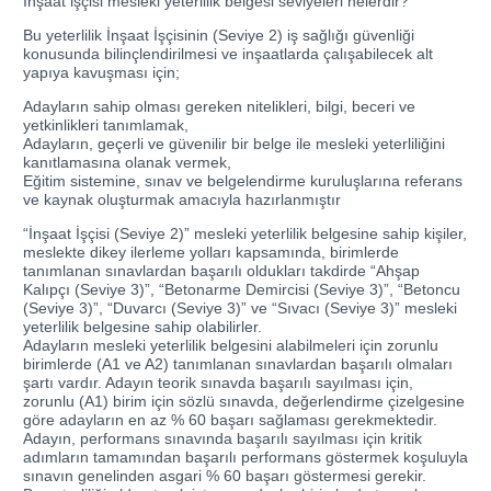
İnşaat işçisi mesleki yeterlilik belgesi seviyeleri nelerdir?
Bu yeterlilik İnşaat İşçisinin (Seviye 2) iş sağlığı güvenliği
konusunda bilinçlendirilmesi ve inşaatlarda çalışabilecek alt
yapıya kavuşması için;
Adayların sahip olması gereken nitelikleri, bilgi, beceri ve
yetkinlikleri tanımlamak,
Adayların, geçerli ve güvenilir bir belge ile mesleki yeterliliğini
kanıtlamasına olanak vermek,
Eğitim sistemine, sınav ve belgelendirme kuruluşlarına referans
ve kaynak oluşturmak amacıyla hazırlanmıştır
“İnşaat İşçisi (Seviye 2)” mesleki yeterlilik belgesine sahip kişiler,
meslekte dikey ilerleme yolları kapsamında, birimlerde
tanımlanan sınavlardan başarılı oldukları takdirde “Ahşap
Kalıpçı (Seviye 3)”, “Betonarme Demircisi (Seviye 3)”, “Betoncu
(Seviye 3)”, “Duvarcı (Seviye 3)” ve “Sıvacı (Seviye 3)” mesleki
yeterlilik belgesine sahip olabilirler.
Adayların mesleki yeterlilik belgesini alabilmeleri için zorunlu
birimlerde (A1 ve A2) tanımlanan sınavlardan başarılı olmaları
şartı vardır. Adayın teorik sınavda başarılı sayılması için,
zorunlu (A1) birim için sözlü sınavda, değerlendirme çizelgesine
göre adayların en az % 60 başarı sağlaması gerekmektedir.
Adayın, performans sınavında başarılı sayılması için kritik
adımların tamamından başarılı performans göstermek koşuluyla
sınavın genelinden asgari % 60 başarı göstermesi gerekir.