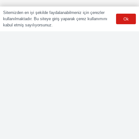
Sitemizden en iyi şekilde faydalanabilmeniz için çerezler
kullanılmaktadır. Bu siteye giriş yaparak çerez kullanımını
Ok
kabul etmiş sayılıyorsunuz.
POLY CERT Belgelendirme Ve Eğitim Hizmetleri LTD. ŞTİ.
Mesleki Yeterlilik Kurumu (MYK) tarafından yetki kapsamındaki
ulusal yeterliliklere göre sınav ve belgelendirme faaliyetlerini
yürüten Yetkilendirilmiş Belgelendirme Kuruluşudur.
Kurumsal
Online Başvuru
Ücret Listesi
Banka Hesap Bilgileri
Sınav Sonuçları
Aday Girişi