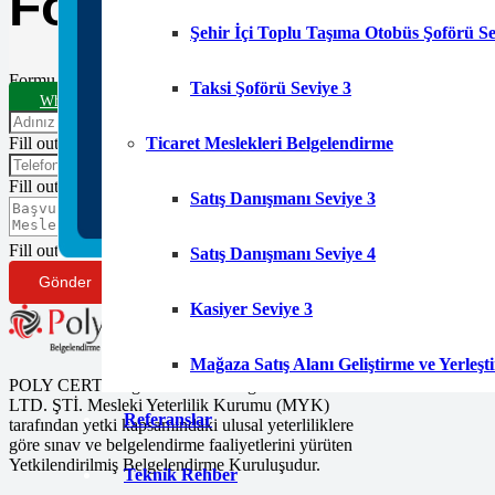
Formu
Şehir İçi Toplu Taşıma Otobüs Şoförü Se
Formu doldurun en kısa sürede sizinle iletişime geçelim.
Taksi Şoförü Seviye 3
WhatsApp Destek Hattı
Fill out this field
Ticaret Meslekleri Belgelendirme
Fill out this field
Satış Danışmanı Seviye 3
Fill out this field
Satış Danışmanı Seviye 4
Gönder
Kasiyer Seviye 3
Mağaza Satış Alanı Geliştirme ve Yerleş
POLY CERT Belgelendirme Ve Eğitim Hizmetleri
LTD. ŞTİ. Mesleki Yeterlilik Kurumu (MYK)
Referanslar
tarafından yetki kapsamındaki ulusal yeterliliklere
göre sınav ve belgelendirme faaliyetlerini yürüten
Yetkilendirilmiş Belgelendirme Kuruluşudur.
Teknik Rehber