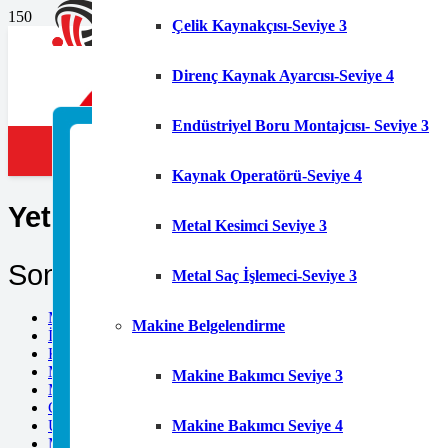
Çelik Kaynakçısı-Seviye 3
Direnç Kaynak Ayarcısı-Seviye 4
Endüstriyel Boru Montajcısı- Seviye 3
Kaynak Operatörü-Seviye 4
Yetkinlik Belgesi
Metal Kesimci Seviye 3
Son Yazılar
Metal Saç İşlemeci-Seviye 3
Mesleki Yeterlilik Belgesi Nedir?
Makine Belgelendirme
İzmir MYK Belgesi Başvurusu Nasıl Yapılır?
Kocaeli MYK Belgesi Başvurusu Nasıl Yapılır?
MYK Belgesi Zorunlu Meslekler Listesi
Makine Bakımcı Seviye 3
MYK Belgesi Nasıl Alınır? Güncel Başvuru Rehberi
Çıraklık Belgesi Geçerliliği Kaç Yıldır
Makine Bakımcı Seviye 4
Ustalık Belgesi Almadan Dükkan Açılabilir mi
MYK Belgesi Almayan İşletmelere Yaptırım