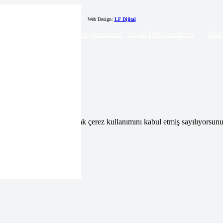
Web Design:
LF Dijital
 Belgelendirme
Lojistik Belgelendirme
İnşaat Belgelendirme
Maki
adır. Bu siteye giriş yaparak çerez kullanımını kabul etmiş sayılıyorsunu