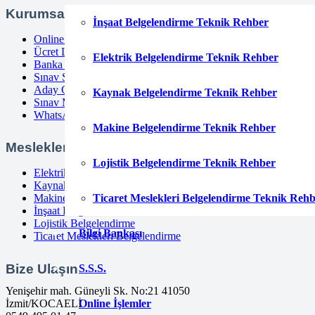
Kurumsal
İnşaat Belgelendirme Teknik Rehber
Online Başvuru
Ücret Listesi
Elektrik Belgelendirme Teknik Rehber
Banka Hesap Bilgileri
Sınav Sonuçları
Aday Girişi
Kaynak Belgelendirme Teknik Rehber
Sınav Merkezleri
WhatsApp
Makine Belgelendirme Teknik Rehber
Meslekler
Lojistik Belgelendirme Teknik Rehber
Elektrik Belgelendirme
Kaynak Belgelendirme
Ticaret Meslekleri Belgelendirme Teknik Reh
Makine Belgelendirme
İnşaat Belgelendirme
Lojistik Belgelendirme
Bilgi Bankası
Ticaret Meslekleri Belgelendirme
Bize Ulaşın
S.S.S.
Yenişehir mah. Güneyli Sk. No:21 41050
Online İşlemler
İzmit/KOCAELİ