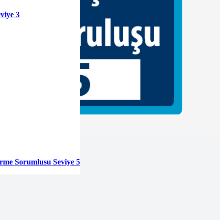
viye 3
tirme Sorumlusu Seviye 5