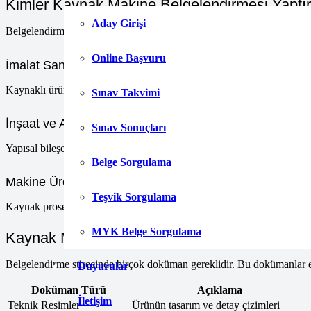
Kimler Kaynak Makine Belgelendirmesi Yaptır
Aday Girişi
Belgelendirme, üretici firmalar için zorunludur. Özellikle ihracat yapan
Online Başvuru
İmalat Sanayi Firmaları
Kaynaklı ürün üreten tüm imalat firmaları belgelendirme almalıdır.
Sınav Takvimi
İnşaat ve Ağır Sanayi
Sınav Sonuçları
Yapısal bileşen üreticileri bu belgeyi ister. İnşaat projelerinde uyum bel
Belge Sorgulama
Makine Üreticileri
Teşvik Sorgulama
Kaynak prosesi içeren makine üreticileri belge ile kaliteyi kanıtlar.
MYK Belge Sorgulama
Kaynak Makine Belgelendirme ile İlgili Doküm
Belgelendirme sürecinde birçok doküman gereklidir. Bu dokümanlar ek
Duyurular
Doküman Türü
Açıklama
İletişim
Teknik Resimler
Ürünün tasarım ve detay çizimleri