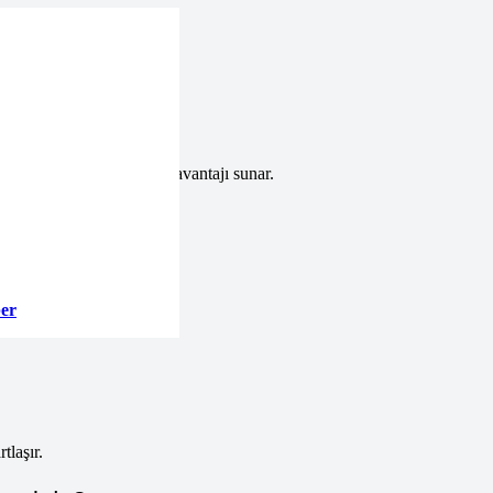
yeterliliğini gösterir.
üvenini yükseltir. Rekabet avantajı sunar.
um kanıtlanır.
ber
tlaşır.