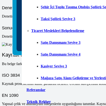
Şehir İçi Toplu Taşıma Otobüs Şoförü Se
Denetim ve Testler
Denetim ekibi üretim sahasına gelir. Kaynak prosesi ve makineler incelen
Taksi Şoförü Seviye 3
Sonuç Raporu ve Belgelendirme
Ticaret Meslekleri Belgelendirme
Denetim sonrası rapor hazırlanır. Uygunluk varsa belge düzenlenir. Belg
Satış Danışmanı Seviye 3
Kaynak Makine Belgelendirme Standartları
Satış Danışmanı Seviye 4
Bu belge farklı standartlara göre verilir. En çok bilinen standartlar şunl
Kasiyer Seviye 3
ISO 3834
Mağaza Satış Alanı Geliştirme ve Yerleş
Kaynak proseslerinin kalite şartlarını belirler. Üretim süreçlerinin kont
Referanslar
EN 1090
Teknik Rehber
Yapısal çelik ve alüminyum bileşenlerin uygunluğunu tanımlar. Kaynakl