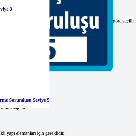
viye 3
ir. Ürün üzerinde bazı testler yapılır. Testler standartlara göre seçilir.
e, üretici firmaya teslim edilir.
ardır:
tirme Sorumlusu Seviye 5
rolünü sağlar.
ı yapı elemanları için gereklidir.