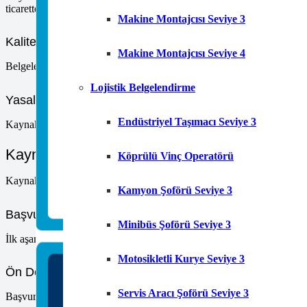
ticarette geçerlidir. Ürünlerin ihracatında avantaj sağlar. Kaynak hatala
Makine Montajcısı Seviye 3
Kalite Standartlarına Uyum
Makine Montajcısı Seviye 4
Belgelendirme, kalite standartlarına uyumu doğrular. EN, ISO gibi stand
Lojistik Belgelendirme
Yasal Uyum ve Gereklilik
Endüstriyel Taşımacı Seviye 3
Kaynak makine belgelendirme, yasal uyumu gösterir. Ürünler için gerekl
Kaynak Makine Belgelendirme Süreci
Köprülü Vinç Operatörü
Kaynak makine belgelendirme süreci birkaç adımdan oluşur. Her adım, 
Kamyon Şoförü Seviye 3
Başvuru ve Doküman Hazırlığı
Minibüs Şoförü Seviye 3
İlk aşama başvurudur. Üretici firma, gerekli dokümanları sunar. Teknik 
Motosikletli Kurye Seviye 3
Ön Değerlendirme
Servis Aracı Şoförü Seviye 3
Başvurudan sonra ön değerlendirme yapılır. Bu aşamada dokümanlar inc