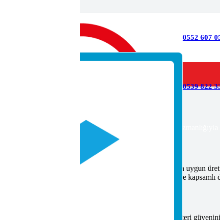
0552 607 0
0539 822 33
ber
dir, nasıl alınır ve hangi standartları kapsar? Poly Cert uzmanlığıyla s
en resmi belgedir. Bu belge, ürünlerin ilgili standartlara uygun üretildiğ
r. Kaynaklı makineler, yüksek riskli ürünlerdendir. Bu nedenle kapsamlı d
e, üretim süreçlerinin kontrolünü sağlar. Uygunluk, müşteri güvenini a