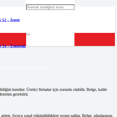
5 52 – İzmir
 14 – Eskişehir
üreç, maliyetler ve avantajlar.
ini kanıtlar. Üretici firmalar için zorunlu olabilir. Belge, kalite
enetim gerektirir.
rtırır. Ayrıca yasal yükümlülüklere uyum sağlar. Belge, uluslararası