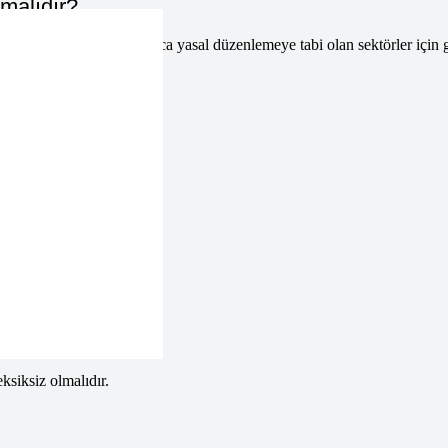
malıdır?
 firmalar belge ister. Ayrıca yasal düzenlemeye tabi olan sektörler için g
geleri gereklidir.
anlar
siksiz olmalıdır.