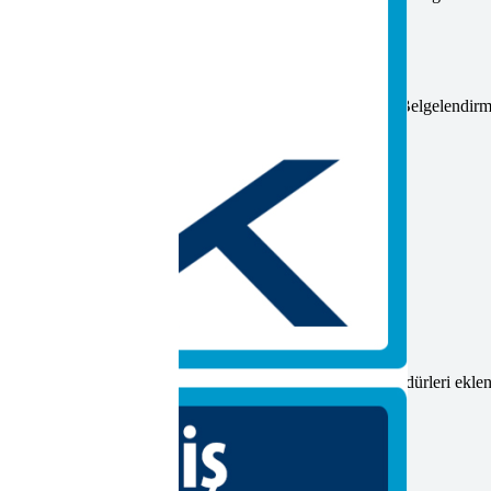
rı, belgelendirme ile en aza iner.
artlar kullanılır. Bu standartlar, uluslararası kabul görür. Belgelendirm
i izinler kolaylaşır. Denetimler belgelendirme ile hızlanır.
titiz şekilde uygulanmalıdır.
resimler, planlar ve proses listesi gereklidir. Kaynak prosedürleri eklen
elenir. Eksikler belirlenir ve tamamlanır.