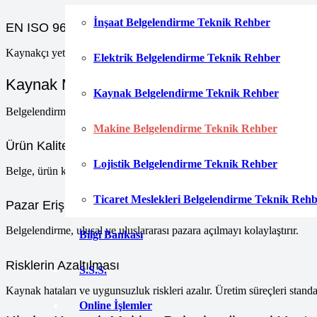
İnşaat Belgelendirme Teknik Rehber
EN ISO 9606
Kaynakçı yeterlilik belgesidir. Kaynak makineleriyle çalışan personelin 
Elektrik Belgelendirme Teknik Rehber
Kaynak Makine Belgelendirme Avantajları
Kaynak Belgelendirme Teknik Rehber
Belgelendirme, birçok avantaj sağlar. Firma itibarını artırır. Müşteri g
Makine Belgelendirme Teknik Rehber
Ürün Kalitesinin Belirginleşmesi
Lojistik Belgelendirme Teknik Rehber
Belge, ürün kalitesini harici taraflara gösterir. Kalite standartlarına uy
Ticaret Meslekleri Belgelendirme Teknik Reh
Pazar Erişiminin Kolaylaşması
Belgelendirme, ulusal ve uluslararası pazara açılmayı kolaylaştırır.
Bilgi Bankası
Risklerin Azaltılması
S.S.S.
Kaynak hataları ve uygunsuzluk riskleri azalır. Üretim süreçleri standar
Online İşlemler