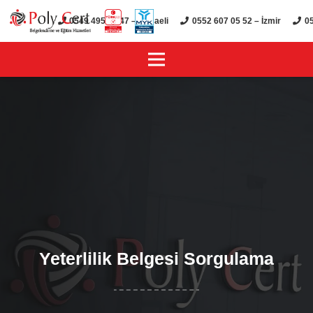
0549 495 01 47 – Kocaeli
0552 607 05 52 – İzmir
05
Yeterlilik Belgesi Sorgulama