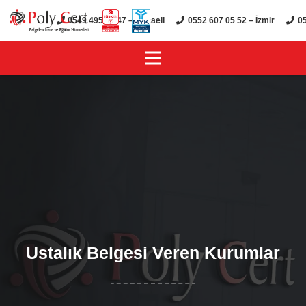
0549 495 01 47 – Kocaeli
0552 607 05 52 – İzmir
05
Ustalık Belgesi Veren Kurumlar