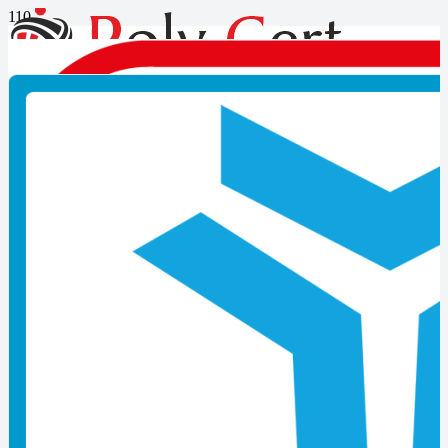
Ustalık Belgesi Veren Kurumlar
Son Yazılar
Mesleki Yeterlilik Belgesi Nedir?
İzmir MYK Belgesi Başvurusu Nasıl Yapılır?
Kocaeli MYK Belgesi Başvurusu Nasıl Yapılır?
MYK Belgesi Zorunlu Meslekler Listesi
MYK Belgesi Nasıl Alınır? Güncel Başvuru Rehberi
Çıraklık Belgesi Geçerliliği Kaç Yıldır
Ustalık Belgesi Almadan Dükkan Açılabilir mi
MYK Belgesi Almayan İşletmelere Yaptırım
Hangi Kurumlar Belge Denetimi Yapar
Çıraklık Okulunda Belge Sınavı Tarihleri