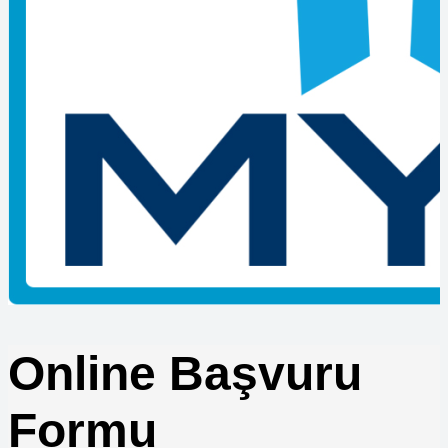
Ustalık Belgesi ile Taşeronluk Yapılır mı
MYK Belgesi Olmayan Çalışanların İş Kazasındaki Durumu
Nedir
Çıraklık Belgesi ile Hangi İşlerde Çalışılır?
Ustalık Belgesi için Staj Sorunlu mu?
MYK Belgesi Sorgulama İşlemi Nasıl Yapılır?
Belge Geçerlilik Süresi Bitince Ne Yapılmalı?
MYK Sınavlarında Yanlış Doğruyu Götürür mü?
Vinç Sınavına Girmek için Başvuru Belgeleri Nelerdir?
Çıraklık Belgesi ile Üniversiteye Geçiş Mümkün mü
Forklift Kazalarında Belge Kontrolü
Forklift Sınav Sonuçları Ne Zaman Açıklanır
Satış Danışmanı Seviye 3 ile Seviye 4 Farkları
Lojistik Şoförleri için Zorunlu Eğitimler
Makine Teknikeri Belgesi Nereden Alınır
Kaynak Operatörü için Eğitim Süresi Ne Kadar
Online Başvuru
Formu