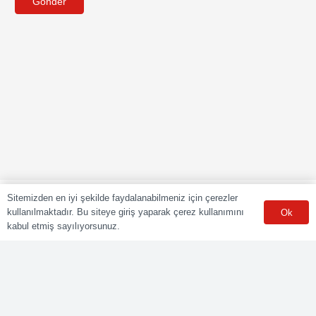
Gönder
Sitemizden en iyi şekilde faydalanabilmeniz için çerezler
kullanılmaktadır. Bu siteye giriş yaparak çerez kullanımını
Ok
kabul etmiş sayılıyorsunuz.
POLY CERT Belgelendirme Ve Eğitim Hizmetleri LTD. ŞTİ.
Mesleki Yeterlilik Kurumu (MYK) tarafından yetki kapsamındaki
ulusal yeterliliklere göre sınav ve belgelendirme faaliyetlerini
yürüten Yetkilendirilmiş Belgelendirme Kuruluşudur.
Kurumsal