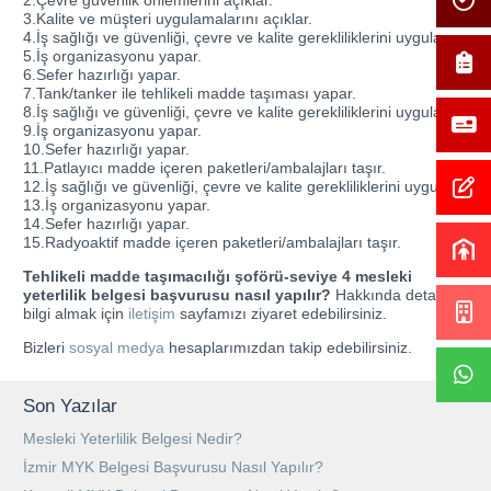
3.Kalite ve müşteri uygulamalarını açıklar.
4.İş sağlığı ve güvenliği, çevre ve kalite gerekliliklerini uygular.
5.İş organizasyonu yapar.
6.Sefer hazırlığı yapar.
7.Tank/tanker ile tehlikeli madde taşıması yapar.
8.İş sağlığı ve güvenliği, çevre ve kalite gerekliliklerini uygular.
9.İş organizasyonu yapar.
10.Sefer hazırlığı yapar.
11.Patlayıcı madde içeren paketleri/ambalajları taşır.
12.İş sağlığı ve güvenliği, çevre ve kalite gerekliliklerini uygular.
13.İş organizasyonu yapar.
14.Sefer hazırlığı yapar.
15.Radyoaktif madde içeren paketleri/ambalajları taşır.
Tehlikeli madde taşımacılığı şoförü-seviye 4 mesleki
yeterlilik belgesi başvurusu nasıl yapılır?
Hakkında detaylı
bilgi almak için
iletişim
sayfamızı ziyaret edebilirsiniz.
Bizleri
sosyal medya
hesaplarımızdan takip edebilirsiniz.
Son Yazılar
Mesleki Yeterlilik Belgesi Nedir?
İzmir MYK Belgesi Başvurusu Nasıl Yapılır?