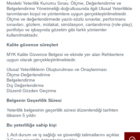
Mesleki Yeterlilik Kurumu Sınav, Ölçme, Değerlendirme ve
Belgelendirme Yönetmeliği doğrultusunda ilgili Ulusal Yeterlilikte
tanımlanan koşul ve yöntemlere uygun gerçekleştirilmektedir.
Ölçme ve değerlendirmede yazılı-sözlü sınavlar, performans
sınavları, gözlem, mülakat, simülasyon, canlandırma (role-play),
portfolyo ve işbaşında gözetim gibi farklı yöntemler
kullanılmaktadır.
Kalite güvence süreçleri
MYK Kalite Güvence Belgesi ve ekinde yer alan Rehberlere
uygun olarak gerçekleştirilmektedir.
Ulusal Yeterliliklerin Oluşturulması ve Onaylanması
Ölçme-Değerlendirme
Belgelendirme
Dış Değerlendirme
Düzenli Gözden Geçirme
Belgenin Geçerlilik Süresi
Yeterlilik belgesinin geçerlilik süresi düzenlendiği tarihten
itibaren 5 yıldır.
Bu yeterliliğe sahip kişi
1.Acil durum ve iş sağlığı ve güvenliği talimatlarını açıklar.
2.Çevre güvenlik önlemlerini açıklar.