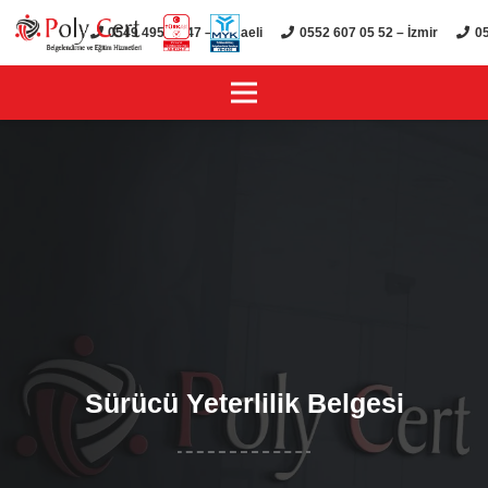
0549 495 01 47 – Kocaeli
0552 607 05 52 – İzmir
05
Sürücü Yeterlilik Belgesi