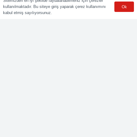
Sitemizden en iyi şekilde faydalanabilmeniz için çerezler
kullanılmaktadır. Bu siteye giriş yaparak çerez kullanımını
Ok
Sınav Merkezleri
kabul etmiş sayılıyorsunuz.
WhatsApp
Meslekler
Elektrik Belgelendirme
Kaynak Belgelendirme
Makine Belgelendirme
İnşaat Belgelendirme
Lojistik Belgelendirme
Ticaret Meslekleri Belgelendirme
Bize Ulaşın
Yenişehir mah. Güneyli Sk. No:21 41050 İzmit/KOCAELİ
0549 495 01 47