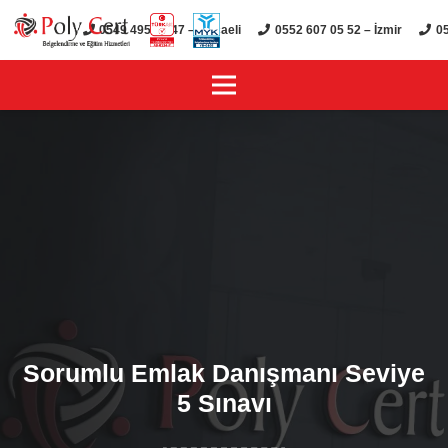
0549 495 01 47 – Kocaeli
0552 607 05 52 – İzmir
05
Sorumlu Emlak Danışmanı Seviye
5 Sınavı