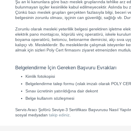
Şu an ki kanunlara göre bazı meslek gruplarında tehlike arz eden
bulunmayan işçiler kesinlikle kabul edilmeyecektir. Aslında bu z
Çünkü bazı meslek grupları gerçekten fazlasıyla bilgi, beceri v
belgesinin zorunlu olması, işçinin can güvenliği, sağlığı vb. 
Zorunlu olarak mesleki yeterlilik belgesi gerektiren işletme elek
elektrik pano montajcısı, köprülü vinç operatörü, iskele kurulu
boyama operatörü, betoncu, betonarme demircisi, alçı sıva uyg
kalıpçı vb. Mesleklerdir. Bu mesleklerde çalışmak isteyenler kesi
almak için sizleri Poly Cert firmasını ziyaret etmenizden mutlul
Belgelendirme İçin Gereken Başvuru Evrakları
Kimlik fotokopisi
Belgelendirme talep formu (ıslak imzalı olarak POLY CERT’e
Sınav ücretinin yatırıldığına dair dekont
Belge kullanım sözleşmesi
Servis Aracı Şoförü Seviye-3 Sertifikası Başvurusu Nasıl Yapılır
sosyal medyadan
takip ediniz
.