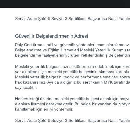
Servis Aracı Şoförü Seviye-3 Sertifikası Başvurusu Nasıl Yapılır?
Güvenilir Belgelendirmenin Adresi
Poly Cert firması adil ve güvenilir yöntemleri esas alarak sınav
Belgelendirme ve Eğitim Hizmetleri Mesleki Yeterlilik Kurumu ta
belgelendirme faaliyetlerini yürüten Yetkilendirilmiş Belgelend
Mesleki yeterlilik belgesi bazı sektörleri icra edebilmek için z
yer alabilmek için mesleki yeterlilik belgesinin alınması zorunlu t
Mesleki yeterlilik belgesini teorik ve performans sınavları so
hak kazanırsınız. Ayrıca aldığınız bu sertifikanın MYK tarafı
sayılacaktır.
Herkes isteği üzerine mesleki yeterlilik belgesi almak için başvuru 
alanlara iletmesi gerekmektedir. Bu belge bir yandan da bireyin i
kanıtlamak için en iyi yöntemdir.
Servis Aracı Şoförü Seviye-3 Sertifikası Başvurusu Nasıl Yapılı