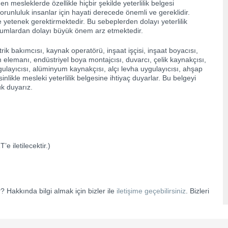
 mesleklerde özellikle hiçbir şekilde yeterlilik belgesi
orunluluk insanlar için hayati derecede önemli ve gereklidir.
e yetenek gerektirmektedir. Bu sebeplerden dolayı yeterlilik
Durumlardan dolayı büyük önem arz etmektedir.
trik bakımcısı, kaynak operatörü, inşaat işçisi, inşaat boyacısı,
m elemanı, endüstriyel boya montajcısı, duvarcı, çelik kaynakçısı,
ulayıcısı, alüminyum kaynakçısı, alçı levha uygulayıcısı, ahşap
nlikle mesleki yeterlilik belgesine ihtiyaç duyarlar. Bu belgeyi
uk duyarız.
 iletilecektir.)
? Hakkında bilgi almak için bizler ile
iletişime geçebilirsiniz
. Bizleri