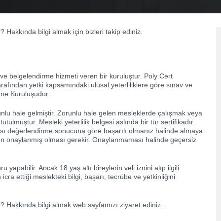
 Hakkında bilgi almak için bizleri takip ediniz.
 ve belgelendirme hizmeti veren bir kuruluştur. Poly Cert
rafından yetki kapsamındaki ulusal yeterliliklere göre sınav ve
irme Kuruluşudur.
orunlu hale gelmiştir. Zorunlu hale gelen mesleklerde çalışmak veya
utulmuştur. Mesleki yeterlilik belgesi aslında bir tür sertifikadır.
nrası değerlendirme sonucuna göre başarılı olmanız halinde almaya
ndan onaylanmış olması gerekir. Onaylanmaması halinde geçersiz
yapabilir. Ancak 18 yaş altı bireylerin veli iznini alıp ilgili
cra ettiği meslekteki bilgi, başarı, tecrübe ve yetkinliğini
r? Hakkında bilgi almak web sayfamızı ziyaret ediniz.