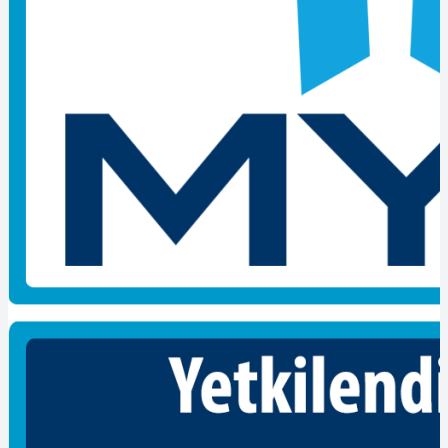
Yeterlilik belgesi alınması için bazı ön şartların karşılanması
gerekmektedir. Bu ön şartlar mesleklere göre değişiklik
gösterebilmektedir.
Yeterlilik sınavları ile adaylar bilgilerini test ederler. %60 ve üzeri
sonuç aldıklarında başarılı sayılmaktadırlar. Teorik ve performans
sınavları sonrasında tüm şartları sağlayan adaylar mesleki yeterlilik
belgesi almaya hak kazanmaktadır.
Mesleki yeterlilik belgeleri hakkındaki sorularınıza cevap
aramaktayız.
Adaylar mesleki yeterlilik belgeleri almaları sonucunda bazı
nitelikler kazanmaktadır. Öncelikli niteliklerden biri iş sağlığı ve
güvenliği konusudur. İş sağlığı ve güvenliği, çalışan ve çevre
sağlığını korumak için oldukça önemlidir.
Servis aracı şoförü-seviye 3 mesleki yeterlilik belgesi gerekir mi?
Hakkında detaylı bilgi almak için
iletişim
sayfamızı ziyaret
edebilirsiniz.
Bizleri
sosyal medya
hesaplarımızdan takip edebilirsiniz.
Son Yazılar