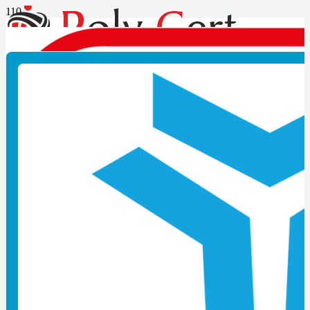
Servis aracı şoförü-seviye 3
mesleki yeterlilik belgesi
gerekir mi?
Servis aracı şoförü-seviye 3 mesleki yeterlilik belgesi gerekir mi?
Belgelendirmenin Amacı Nedir?
Ulusal yeterliliğin sağlanması, mesleğin eğitim almış ve nitelikli
personel tarafından yapılmasını sağlamak adına verilmektedir.
Meslekler adına kalitenin arttılması amaçlanmaktadır. Aday geçerli
bir belge ile meslekteki yeterliliğini kanıtlayabilmektedir. Adaylar;
bilgi, beceri, nitelikleriyle yeterlilik belgesi almaya hak kazanırlar.