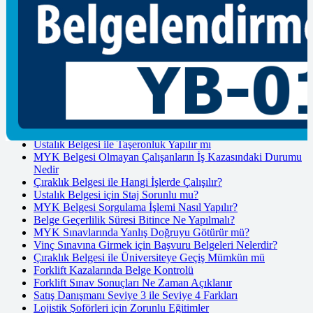
Mesleki Yeterlilik Belgesi Nedir?
İzmir MYK Belgesi Başvurusu Nasıl Yapılır?
Kocaeli MYK Belgesi Başvurusu Nasıl Yapılır?
MYK Belgesi Zorunlu Meslekler Listesi
MYK Belgesi Nasıl Alınır? Güncel Başvuru Rehberi
Çıraklık Belgesi Geçerliliği Kaç Yıldır
Ustalık Belgesi Almadan Dükkan Açılabilir mi
MYK Belgesi Almayan İşletmelere Yaptırım
Hangi Kurumlar Belge Denetimi Yapar
Çıraklık Okulunda Belge Sınavı Tarihleri
Ustalık Belgesi ile Taşeronluk Yapılır mı
MYK Belgesi Olmayan Çalışanların İş Kazasındaki Durumu
Nedir
Çıraklık Belgesi ile Hangi İşlerde Çalışılır?
Ustalık Belgesi için Staj Sorunlu mu?
MYK Belgesi Sorgulama İşlemi Nasıl Yapılır?
Belge Geçerlilik Süresi Bitince Ne Yapılmalı?
MYK Sınavlarında Yanlış Doğruyu Götürür mü?
Vinç Sınavına Girmek için Başvuru Belgeleri Nelerdir?
Çıraklık Belgesi ile Üniversiteye Geçiş Mümkün mü
Forklift Kazalarında Belge Kontrolü
Forklift Sınav Sonuçları Ne Zaman Açıklanır
Satış Danışmanı Seviye 3 ile Seviye 4 Farkları
Lojistik Şoförleri için Zorunlu Eğitimler