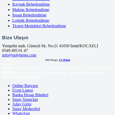
Kaynak Belgelendirme
Makine Belgelendirme
İnşaat Belgelendirme
Lojistik Belgelendirme
Ticaret Meslekleri Belgelendirme
Bize Ulaşın
Yenişehir mah. Güneyli Sk. No:21 41050 İzmit/KOCAELİ
0549 495 01 47
info@polybelge.com
Facebook
Web Design:
LF Dijital
Instagram
Elektrik Belgelendirme
Kaynak Belgelendirme
Ticaret Meslekleri
Google
LinkedIn
Belgelendirme
Lojistik Belgelendirme
İnşaat Belgelendirme
Makine Belgelendirme
Online Başvuru
Ücret Listesi
Banka Hesap Bilgileri
Sınav Sonuçları
Aday Girişi
Sınav Merkezleri
WhatsApp