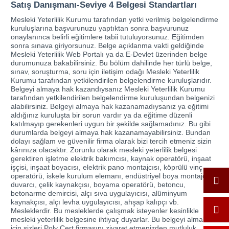
Satış Danışmanı-Seviye 4 Belgesi Standartları
Mesleki Yeterlilik Kurumu tarafından yetki verilmiş belgelendirme
kuruluşlarına başvurunuzu yaptıktan sonra başvurunuz
onaylanınca belirli eğitimlere tabii tutuluyorsunuz. Eğitimden
sonra sınava giriyorsunuz. Belge açıklanma vakti geldiğinde
Mesleki Yeterlilik Web Portalı ya da E-Devlet üzerinden belge
durumunuza bakabilirsiniz. Bu bölüm dahilinde her türlü belge,
sınav, soruşturma, soru için iletişim odağı Mesleki Yeterlilik
Kurumu tarafından yetkilendirilen belgelendirme kuruluşlarıdır.
Belgeyi almaya hak kazandıysanız Mesleki Yeterlilik Kurumu
tarafından yetkilendirilen belgelendirme kuruluşundan belgenizi
alabilirsiniz. Belgeyi almaya hak kazanamadıysanız ya eğitimi
aldığınız kuruluşta bir sorun vardır ya da eğitime düzenli
katılmayıp gerekenleri uygun bir şekilde sağlamadınız. Bu gibi
durumlarda belgeyi almaya hak kazanamayabilirsiniz. Bundan
dolayı sağlam ve güvenilir firma olarak bizi tercih etmeniz sizin
kârınıza olacaktır. Zorunlu olarak mesleki yeterlilik belgesi
gerektiren işletme elektrik bakımcısı, kaynak operatörü, inşaat
işçisi, inşaat boyacısı, elektrik pano montajcısı, köprülü vinç
operatörü, iskele kurulum elemanı, endüstriyel boya montajcısı,
duvarcı, çelik kaynakçısı, boyama operatörü, betoncu,
betonarme demircisi, alçı sıva uygulayıcısı, alüminyum
kaynakçısı, alçı levha uygulayıcısı, ahşap kalıpçı vb.
Mesleklerdir. Bu mesleklerde çalışmak isteyenler kesinlikle
mesleki yeterlilik belgesine ihtiyaç duyarlar. Bu belgeyi almak
için sizleri Poly Cert firmasını ziyaret etmenizden mutluluk