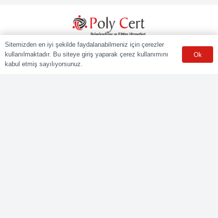
Sitemizden en iyi şekilde faydalanabilmeniz için çerezler
POLY CERT Belgelendirme Ve Eğitim Hizmetleri LTD. ŞTİ.
kullanılmaktadır. Bu siteye giriş yaparak çerez kullanımını
Ok
Mesleki Yeterlilik Kurumu (MYK) tarafından yetki kapsamındaki
ulusal yeterliliklere göre sınav ve belgelendirme faaliyetlerini
kabul etmiş sayılıyorsunuz.
yürüten Yetkilendirilmiş Belgelendirme Kuruluşudur.
Kurumsal
Online Başvuru
Ücret Listesi
Banka Hesap Bilgileri
Sınav Sonuçları
Aday Girişi
Sınav Merkezleri
WhatsApp