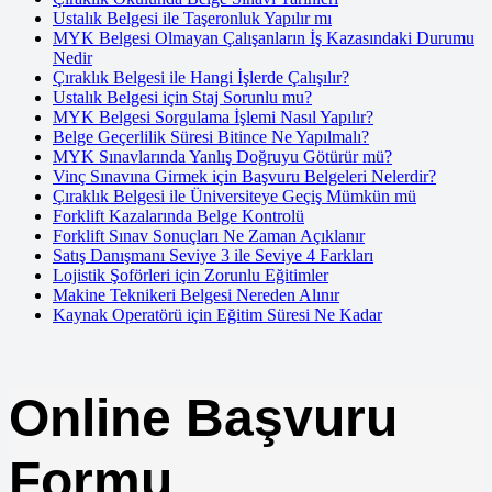
Ustalık Belgesi ile Taşeronluk Yapılır mı
MYK Belgesi Olmayan Çalışanların İş Kazasındaki Durumu
Nedir
Çıraklık Belgesi ile Hangi İşlerde Çalışılır?
Ustalık Belgesi için Staj Sorunlu mu?
MYK Belgesi Sorgulama İşlemi Nasıl Yapılır?
Belge Geçerlilik Süresi Bitince Ne Yapılmalı?
MYK Sınavlarında Yanlış Doğruyu Götürür mü?
Vinç Sınavına Girmek için Başvuru Belgeleri Nelerdir?
Çıraklık Belgesi ile Üniversiteye Geçiş Mümkün mü
Forklift Kazalarında Belge Kontrolü
Forklift Sınav Sonuçları Ne Zaman Açıklanır
Satış Danışmanı Seviye 3 ile Seviye 4 Farkları
Lojistik Şoförleri için Zorunlu Eğitimler
Makine Teknikeri Belgesi Nereden Alınır
Kaynak Operatörü için Eğitim Süresi Ne Kadar
Online Başvuru
Formu