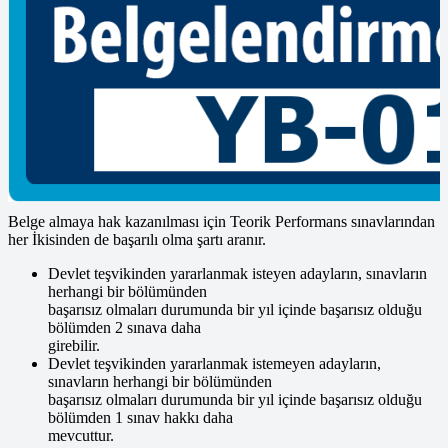
sağlanması gerekmektedir.
Teorik sınavda adaylara en az 25 soruluk 4 seçenekli çoktan seçmeli
soru sorulmaktadır.
A2 Teorik sınavı sınavdan başarılı olmak için % 60 başarı
sağlanması gerekmektedir.
Teorik sınavda adaylara en az 20 soruluk 4 seçenekli çoktan seçmeli
soru sorulmaktadır.
A2 Performans sınavından başarılı olmak için %80 başarı
sağlanması gerekmektedir.
Belge almaya hak kazanılması için Teorik Performans sınavlarından
her İkisinden de başarılı olma şartı aranır.
Devlet teşvikinden yararlanmak isteyen adayların, sınavların
herhangi bir bölümünden
başarısız olmaları durumunda bir yıl içinde başarısız olduğu
bölümden 2 sınava daha
girebilir.
Devlet teşvikinden yararlanmak istemeyen adayların,
sınavların herhangi bir bölümünden
başarısız olmaları durumunda bir yıl içinde başarısız olduğu
bölümden 1 sınav hakkı daha
mevcuttur.