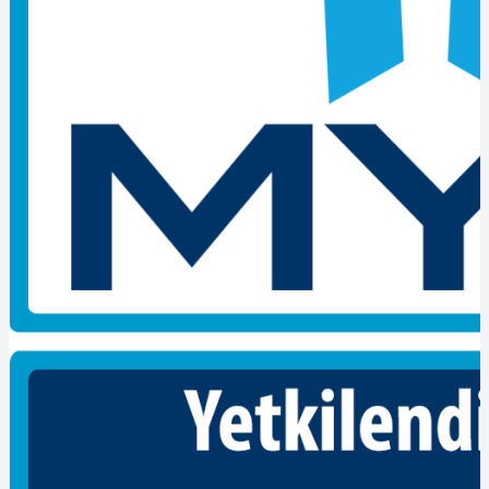
Belgelendirme talep formu ve diğer istenen belgeler tarafımıza
ulaştığında başvurunuz değerlendirilecek, sonrasında sınav günü
ve saati tarafınıza bildirilecektir.
TECRÜBE ÖN ŞARTI:
Yok
EĞİTİM ÖN ŞARTI:
Yok
KURS ÖN ŞARTI:
Yok
BAŞARI NOTU:
Otomasyon Sistemleri Montajcısı, sınavında Teorik ve
Performans sınavlarından değerlendirme yapılır.
A1 Teorik sınavı sınavdan başarılı olmak için % 60 başarı