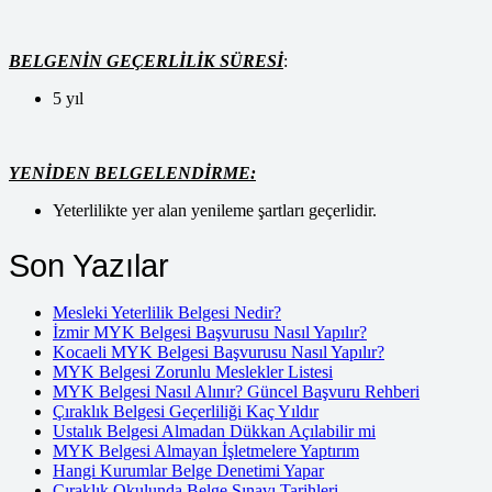
BELGENİN GEÇERLİLİK SÜRESİ
:
5 yıl
YENİDEN BELGELENDİRME:
Yeterlilikte yer alan yenileme şartları geçerlidir.
Son Yazılar
Mesleki Yeterlilik Belgesi Nedir?
İzmir MYK Belgesi Başvurusu Nasıl Yapılır?
Kocaeli MYK Belgesi Başvurusu Nasıl Yapılır?
MYK Belgesi Zorunlu Meslekler Listesi
MYK Belgesi Nasıl Alınır? Güncel Başvuru Rehberi
Çıraklık Belgesi Geçerliliği Kaç Yıldır
Ustalık Belgesi Almadan Dükkan Açılabilir mi
MYK Belgesi Almayan İşletmelere Yaptırım
Hangi Kurumlar Belge Denetimi Yapar
Çıraklık Okulunda Belge Sınavı Tarihleri