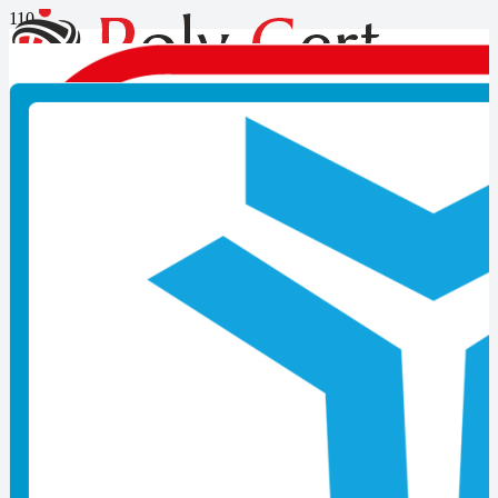
Otomasyon Sistemleri
Montajcısı-Seviye 4 mesleki
yeterlilik belgesi ön şartları
nedir?
BAŞVURU EVRAKLARI:
Kimlik fotokopisi
Belgelendirme talep formu (ıslak imzalı olarak POLY CERT’e
iletilecektir.)
Sınav ücretinin yatırıldığına dair dekont
Belge kullanım sözleşmesi