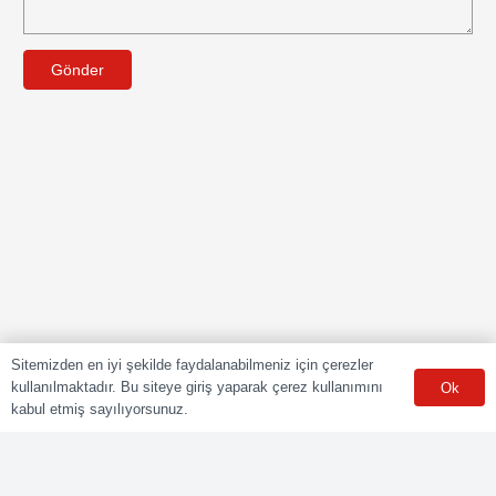
Gönder
Sitemizden en iyi şekilde faydalanabilmeniz için çerezler
kullanılmaktadır. Bu siteye giriş yaparak çerez kullanımını
Ok
kabul etmiş sayılıyorsunuz.
POLY CERT Belgelendirme Ve Eğitim Hizmetleri LTD. ŞTİ.
Mesleki Yeterlilik Kurumu (MYK) tarafından yetki kapsamındaki
ulusal yeterliliklere göre sınav ve belgelendirme faaliyetlerini