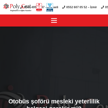
0549 495 01 47 – Kocaeli
0552 607 05 52 – İzmir
05
Otobüs şoförü mesleki yeterlilik