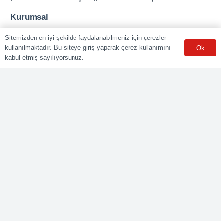
Kurumsal
Online Başvuru
Sitemizden en iyi şekilde faydalanabilmeniz için çerezler
kullanılmaktadır. Bu siteye giriş yaparak çerez kullanımını
Ok
Ücret Listesi
kabul etmiş sayılıyorsunuz.
Banka Hesap Bilgileri
Sınav Sonuçları
Aday Girişi
Sınav Merkezleri
WhatsApp
Meslekler
Elektrik Belgelendirme
Kaynak Belgelendirme