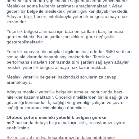
personel tarafından yapılmasını sağlamak adına verilmektedir.
Meslekler adına kalitenin arttılması amaçlanmaktadır. Aday
geçerli bir belge ile meslekteki yeterliliğini kanıtlayabilmektedir.
Adaylar; bilgi, beceri, nitelikleriyle yeterlilik belgesi almaya hak
kazanırlar.
Yeterlilik belgesi alınması için bazı ön şartların karşılanması
gerekmektedir. Bu ön şartlar mesleklere göre değişiklik
gösterebilmektedir.
Yeterlilik sınavları ile adaylar bilgilerini test ederler. %60 ve üzeri
sonuç aldıklarında başarılı sayılmaktadırlar. Teorik ve
performans sınavları sonrasında tüm şartları sağlayan adaylar
mesleki yeterlilik belgesi almaya hak kazanmaktadır.
Mesleki yeterlilik belgeleri hakkındaki sorularınıza cevap
aramaktayız.
Adaylar mesleki yeterlilik belgeleri almaları sonucunda bazı
nitelikler kazanmaktadır. Öncelikli niteliklerden biri iş sağlığı ve
güvenliği konusudur. İş sağlığı ve güvenliği çalışan ve çevre
sağlığını korumak için oldukça önemlidir.
Otobüs şoförü mesleki yeterlilik belgesi gerekir
mi?
hakkında detaylı bilgi almak için
iletişim
sayfamızı ziyaret
edebilirsiniz.
Bizleri
sosyal medya
hesaplarımızdan takip edebilirsiniz.