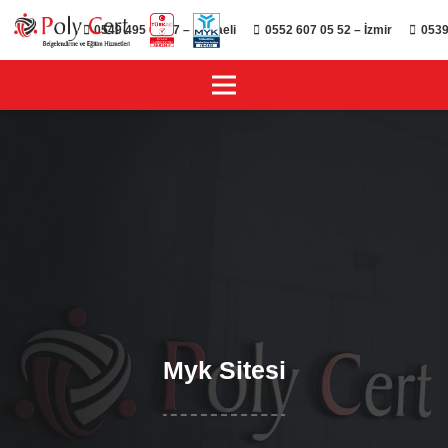
0549 495 01 47 – Kocaeli
0552 607 05 52 – İzmir
0539
Myk Sitesi