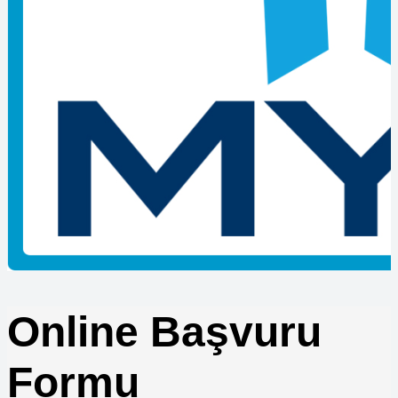
Ustalık Belgesi ile Taşeronluk Yapılır mı
MYK Belgesi Olmayan Çalışanların İş Kazasındaki Durumu
Nedir
Çıraklık Belgesi ile Hangi İşlerde Çalışılır?
Ustalık Belgesi için Staj Sorunlu mu?
MYK Belgesi Sorgulama İşlemi Nasıl Yapılır?
Belge Geçerlilik Süresi Bitince Ne Yapılmalı?
MYK Sınavlarında Yanlış Doğruyu Götürür mü?
Vinç Sınavına Girmek için Başvuru Belgeleri Nelerdir?
Çıraklık Belgesi ile Üniversiteye Geçiş Mümkün mü
Forklift Kazalarında Belge Kontrolü
Forklift Sınav Sonuçları Ne Zaman Açıklanır
Satış Danışmanı Seviye 3 ile Seviye 4 Farkları
Lojistik Şoförleri için Zorunlu Eğitimler
Makine Teknikeri Belgesi Nereden Alınır
Kaynak Operatörü için Eğitim Süresi Ne Kadar
Online Başvuru
Formu