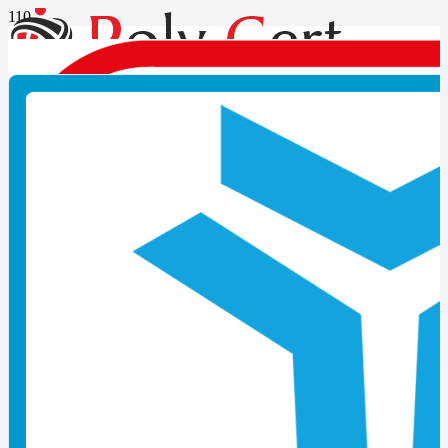
Myk Sınavı
Son Yazılar
Mesleki Yeterlilik Belgesi Nedir?
İzmir MYK Belgesi Başvurusu Nasıl Yapılır?
Kocaeli MYK Belgesi Başvurusu Nasıl Yapılır?
MYK Belgesi Zorunlu Meslekler Listesi
MYK Belgesi Nasıl Alınır? Güncel Başvuru Rehberi
Çıraklık Belgesi Geçerliliği Kaç Yıldır
Ustalık Belgesi Almadan Dükkan Açılabilir mi
MYK Belgesi Almayan İşletmelere Yaptırım
Hangi Kurumlar Belge Denetimi Yapar
Çıraklık Okulunda Belge Sınavı Tarihleri