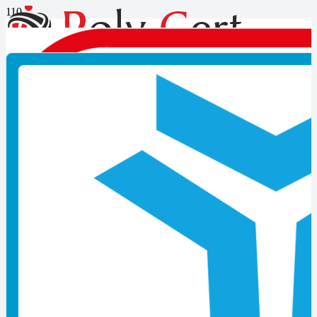
Myk Seviye 5 Nedir
Son Yazılar
Mesleki Yeterlilik Belgesi Nedir?
İzmir MYK Belgesi Başvurusu Nasıl Yapılır?
Kocaeli MYK Belgesi Başvurusu Nasıl Yapılır?
MYK Belgesi Zorunlu Meslekler Listesi
MYK Belgesi Nasıl Alınır? Güncel Başvuru Rehberi
Çıraklık Belgesi Geçerliliği Kaç Yıldır
Ustalık Belgesi Almadan Dükkan Açılabilir mi
MYK Belgesi Almayan İşletmelere Yaptırım
Hangi Kurumlar Belge Denetimi Yapar
Çıraklık Okulunda Belge Sınavı Tarihleri