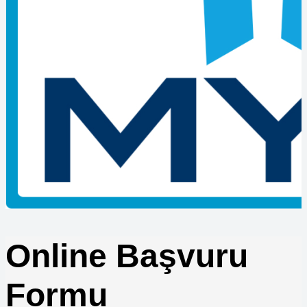
Ustalık Belgesi ile Taşeronluk Yapılır mı
MYK Belgesi Olmayan Çalışanların İş Kazasındaki Durumu
Nedir
Çıraklık Belgesi ile Hangi İşlerde Çalışılır?
Ustalık Belgesi için Staj Sorunlu mu?
MYK Belgesi Sorgulama İşlemi Nasıl Yapılır?
Belge Geçerlilik Süresi Bitince Ne Yapılmalı?
MYK Sınavlarında Yanlış Doğruyu Götürür mü?
Vinç Sınavına Girmek için Başvuru Belgeleri Nelerdir?
Çıraklık Belgesi ile Üniversiteye Geçiş Mümkün mü
Forklift Kazalarında Belge Kontrolü
Forklift Sınav Sonuçları Ne Zaman Açıklanır
Satış Danışmanı Seviye 3 ile Seviye 4 Farkları
Lojistik Şoförleri için Zorunlu Eğitimler
Makine Teknikeri Belgesi Nereden Alınır
Kaynak Operatörü için Eğitim Süresi Ne Kadar
Online Başvuru
Formu