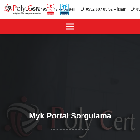
0549 495 01 47 – Kocaeli
0552 607 05 52 – İzmir
05
Myk Portal Sorgulama