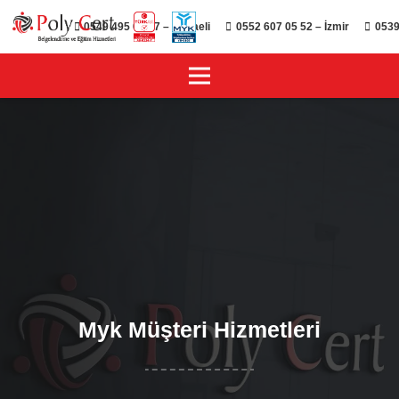
0549 495 01 47 – Kocaeli
0552 607 05 52 – İzmir
0539
Myk Müşteri Hizmetleri