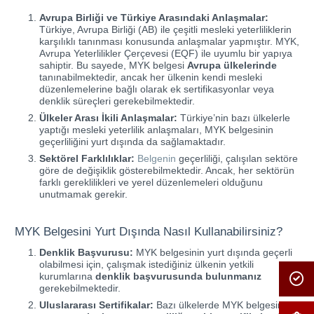
Avrupa Birliği ve Türkiye Arasındaki Anlaşmalar:
Türkiye, Avrupa Birliği (AB) ile çeşitli mesleki yeterliliklerin
karşılıklı tanınması konusunda anlaşmalar yapmıştır. MYK,
Avrupa Yeterlilikler Çerçevesi (EQF) ile uyumlu bir yapıya
sahiptir. Bu sayede, MYK belgesi
Avrupa ülkelerinde
tanınabilmektedir, ancak her ülkenin kendi mesleki
düzenlemelerine bağlı olarak ek sertifikasyonlar veya
denklik süreçleri gerekebilmektedir.
Ülkeler Arası İkili Anlaşmalar:
Türkiye’nin bazı ülkelerle
yaptığı mesleki yeterlilik anlaşmaları, MYK belgesinin
geçerliliğini yurt dışında da sağlamaktadır.
Sektörel Farklılıklar:
Belgenin
geçerliliği, çalışılan sektöre
göre de değişiklik gösterebilmektedir. Ancak, her sektörün
farklı gereklilikleri ve yerel düzenlemeleri olduğunu
unutmamak gerekir.
MYK Belgesini Yurt Dışında Nasıl Kullanabilirsiniz?
Denklik Başvurusu:
MYK belgesinin yurt dışında geçerli
olabilmesi için, çalışmak istediğiniz ülkenin yetkili
kurumlarına
denklik başvurusunda bulunmanız
gerekebilmektedir.
Uluslararası Sertifikalar:
Bazı ülkelerde MYK belgesinin