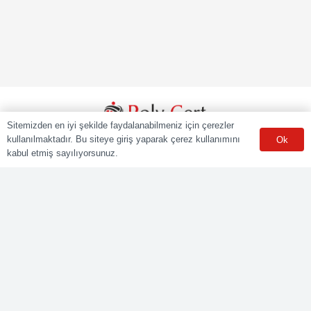
Sitemizden en iyi şekilde faydalanabilmeniz için çerezler
kullanılmaktadır. Bu siteye giriş yaparak çerez kullanımını
Ok
POLY CERT Belgelendirme Ve Eğitim Hizmetleri LTD. ŞTİ.
kabul etmiş sayılıyorsunuz.
Mesleki Yeterlilik Kurumu (MYK) tarafından yetki kapsamındaki
ulusal yeterliliklere göre sınav ve belgelendirme faaliyetlerini
yürüten Yetkilendirilmiş Belgelendirme Kuruluşudur.
Kurumsal
Online Başvuru
Ücret Listesi
Banka Hesap Bilgileri