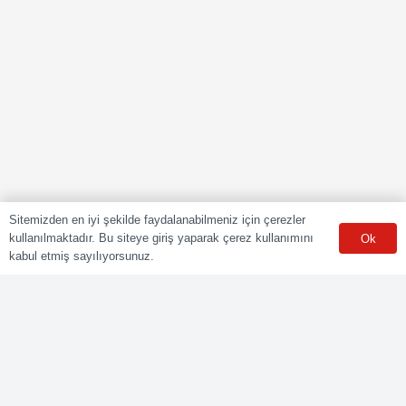
Online Başvuru
Sitemizden en iyi şekilde faydalanabilmeniz için çerezler
kullanılmaktadır. Bu siteye giriş yaparak çerez kullanımını
Ok
Formu
kabul etmiş sayılıyorsunuz.
Formu doldurun en kısa sürede sizinle iletişime geçelim.
WhatsApp Destek Hattı