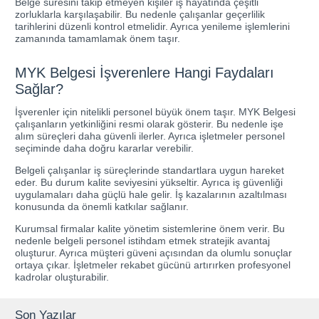
Belge süresini takip etmeyen kişiler iş hayatında çeşitli
zorluklarla karşılaşabilir. Bu nedenle çalışanlar geçerlilik
tarihlerini düzenli kontrol etmelidir. Ayrıca yenileme işlemlerini
zamanında tamamlamak önem taşır.
MYK Belgesi İşverenlere Hangi Faydaları
Sağlar?
İşverenler için nitelikli personel büyük önem taşır. MYK Belgesi
çalışanların yetkinliğini resmi olarak gösterir. Bu nedenle işe
alım süreçleri daha güvenli ilerler. Ayrıca işletmeler personel
seçiminde daha doğru kararlar verebilir.
Belgeli çalışanlar iş süreçlerinde standartlara uygun hareket
eder. Bu durum kalite seviyesini yükseltir. Ayrıca iş güvenliği
uygulamaları daha güçlü hale gelir. İş kazalarının azaltılması
konusunda da önemli katkılar sağlanır.
Kurumsal firmalar kalite yönetim sistemlerine önem verir. Bu
nedenle belgeli personel istihdam etmek stratejik avantaj
oluşturur. Ayrıca müşteri güveni açısından da olumlu sonuçlar
ortaya çıkar. İşletmeler rekabet gücünü artırırken profesyonel
kadrolar oluşturabilir.
Son Yazılar