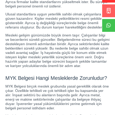
Ayrıca firmalar kalite standartlarını yükseltmek ister. Bu süreçte
belgeli personel önemli rol üstlenir.
Ulusal standartlara uygun yeterlilik sahibi olmak çalışanlara
güven kazandırır. Kişiler mesleki yetkinliklerini resmi şekilde
gösterebilir. Ayrıca iş değişikliği süreçlerinde belge önemli
referans oluşturur. Bu durum kariyer hareketliliğini destekler.
Mesleki gelişim günümüzde büyük önem taşır. Çalışanlar bilgi
ve becerilerini sürekli günceller. Belgelendirme süreci bu gelişimi
destekleyen önemli adımlardan biridir. Ayrıca sektörlerdeki kalite
beklentileri sürekli yükselir. Bu nedenle belge sahibi olmak uzun
vadeli avantaj sağlar. İş hayatında güçlü bir konum elde etmek
isteyen kişiler mesleki yeterlilik süreçlerine önem verir. Doğru
hazırlık yapan adaylar belge sürecini başarılı şekilde tamamlar
ve kariyer yolculuklarında önemli bir adım atar.
MYK Belgesi Hangi Mesleklerde Zorunludur?
MYK Belgesi birçok meslek grubunda yasal gereklilik olarak öne
çıkar. Özellikle tehlikeli ve çok tehlikeli işler bu kapsamda yer
alır. İnşaat sektörü bu alanların başında gelir. Ayrıca metal,
enerji ve makine sektörlerinde çalışanlar da belgeye ihtiyaç
duyar. İşverenler yasal yükümlülüklerini yerine getirmek için
belgeli personel istihdam eder.