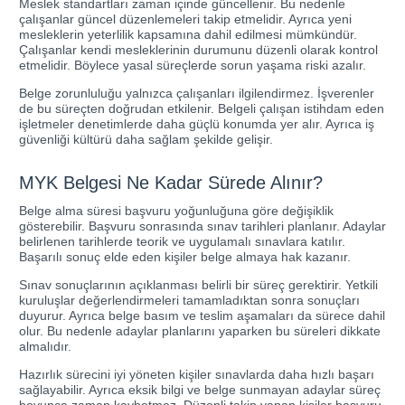
Meslek standartları zaman içinde güncellenir. Bu nedenle
çalışanlar güncel düzenlemeleri takip etmelidir. Ayrıca yeni
mesleklerin yeterlilik kapsamına dahil edilmesi mümkündür.
Çalışanlar kendi mesleklerinin durumunu düzenli olarak kontrol
etmelidir. Böylece yasal süreçlerde sorun yaşama riski azalır.
Belge zorunluluğu yalnızca çalışanları ilgilendirmez. İşverenler
de bu süreçten doğrudan etkilenir. Belgeli çalışan istihdam eden
işletmeler denetimlerde daha güçlü konumda yer alır. Ayrıca iş
güvenliği kültürü daha sağlam şekilde gelişir.
MYK Belgesi Ne Kadar Sürede Alınır?
Belge alma süresi başvuru yoğunluğuna göre değişiklik
gösterebilir. Başvuru sonrasında sınav tarihleri planlanır. Adaylar
belirlenen tarihlerde teorik ve uygulamalı sınavlara katılır.
Başarılı sonuç elde eden kişiler belge almaya hak kazanır.
Sınav sonuçlarının açıklanması belirli bir süreç gerektirir. Yetkili
kuruluşlar değerlendirmeleri tamamladıktan sonra sonuçları
duyurur. Ayrıca belge basım ve teslim aşamaları da sürece dahil
olur. Bu nedenle adaylar planlarını yaparken bu süreleri dikkate
almalıdır.
Hazırlık sürecini iyi yöneten kişiler sınavlarda daha hızlı başarı
sağlayabilir. Ayrıca eksik bilgi ve belge sunmayan adaylar süreç