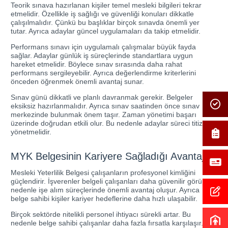
Teorik sınava hazırlanan kişiler temel mesleki bilgileri tekrar
etmelidir. Özellikle iş sağlığı ve güvenliği konuları dikkatle
çalışılmalıdır. Çünkü bu başlıklar birçok sınavda önemli yer
tutar. Ayrıca adaylar güncel uygulamaları da takip etmelidir.
Performans sınavı için uygulamalı çalışmalar büyük fayda
sağlar. Adaylar günlük iş süreçlerinde standartlara uygun
hareket etmelidir. Böylece sınav sırasında daha rahat
performans sergileyebilir. Ayrıca değerlendirme kriterlerini
önceden öğrenmek önemli avantaj sunar.
Sınav günü dikkatli ve planlı davranmak gerekir. Belgeler
eksiksiz hazırlanmalıdır. Ayrıca sınav saatinden önce sınav
merkezinde bulunmak önem taşır. Zaman yönetimi başarı
üzerinde doğrudan etkili olur. Bu nedenle adaylar süreci titizlikle
yönetmelidir.
MYK Belgesinin Kariyere Sağladığı Avantajlar
Mesleki Yeterlilik Belgesi çalışanların profesyonel kimliğini
güçlendirir. İşverenler belgeli çalışanları daha güvenilir görür. Bu
nedenle işe alım süreçlerinde önemli avantaj oluşur. Ayrıca
belge sahibi kişiler kariyer hedeflerine daha hızlı ulaşabilir.
Birçok sektörde nitelikli personel ihtiyacı sürekli artar. Bu
nedenle belge sahibi çalışanlar daha fazla fırsatla karşılaşır.