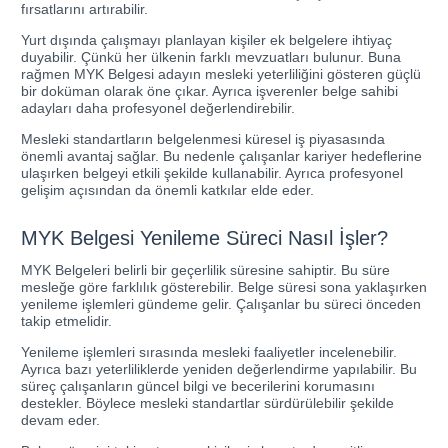
fırsatlarını artırabilir.
Yurt dışında çalışmayı planlayan kişiler ek belgelere ihtiyaç
duyabilir. Çünkü her ülkenin farklı mevzuatları bulunur. Buna
rağmen MYK Belgesi adayın mesleki yeterliliğini gösteren güçlü
bir doküman olarak öne çıkar. Ayrıca işverenler belge sahibi
adayları daha profesyonel değerlendirebilir.
Mesleki standartların belgelenmesi küresel iş piyasasında
önemli avantaj sağlar. Bu nedenle çalışanlar kariyer hedeflerine
ulaşırken belgeyi etkili şekilde kullanabilir. Ayrıca profesyonel
gelişim açısından da önemli katkılar elde eder.
MYK Belgesi Yenileme Süreci Nasıl İşler?
MYK Belgeleri belirli bir geçerlilik süresine sahiptir. Bu süre
mesleğe göre farklılık gösterebilir. Belge süresi sona yaklaşırken
yenileme işlemleri gündeme gelir. Çalışanlar bu süreci önceden
takip etmelidir.
Yenileme işlemleri sırasında mesleki faaliyetler incelenebilir.
Ayrıca bazı yeterliliklerde yeniden değerlendirme yapılabilir. Bu
süreç çalışanların güncel bilgi ve becerilerini korumasını
destekler. Böylece mesleki standartlar sürdürülebilir şekilde
devam eder.