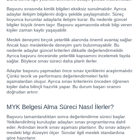
Başvuru sırasında kimlik bilgileri eksiksiz sunulmalıdır. Ayrıca
adaylar iletişim bilgilerini doğru şekilde paylaşmalıdır. Süreç
boyunca kurumlar adaylarla iletişim kurar. Bu nedenle güncel
bilgiler büyük önem taşır. Başvuru aşamasında eksik bilgi veren
kişiler zaman kaybı yaşayabilir.
Meslek deneyimi birçok yeterlilik alanında önemli avantaj sağlar.
Ancak bazı mesleklerde deneyim şartı bulunmayabilir. Bu
nedenle adaylar güncel kriterleri dikkatle değerlendirmelidir.
Ayrıca başvuru öncesinde yeterlilik kapsamını incelemek fayda
sağlar. Böylece sınav süreci daha planlı ilerler.
Adaylar başvuru yapmadan önce sınav içeriklerini araştırmalıdır.
Çünkü teorik ve performans değerlendirmeleri farklı
aşamalardan oluşur. Ayrıca sınav kriterlerini önceden öğrenen
kişiler daha bilinçli hazırlık yapar. Bu durum başarı oranını
doğrudan artırır.
MYK Belgesi Alma Süreci Nasıl İlerler?
Başvuru tamamlandıktan sonra değerlendirme süreci başlar.
Yetkilendirilmiş kuruluşlar adayları sınav programlarına dahil
eder. Ardından teorik sınav aşaması planlanır. Bu sınav adayın
mesleki bilgi düzeyini ölçer. Sorular ilgili meslek standardına
göre hazırlanır.