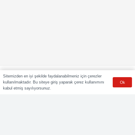
Sitemizden en iyi şekilde faydalanabilmeniz için çerezler
kullanılmaktadır. Bu siteye giriş yaparak çerez kullanımını
Ok
kabul etmiş sayılıyorsunuz.
POLY CERT Belgelendirme Ve Eğitim Hizmetleri LTD. ŞTİ.
Mesleki Yeterlilik Kurumu (MYK) tarafından yetki kapsamındaki
ulusal yeterliliklere göre sınav ve belgelendirme faaliyetlerini
yürüten Yetkilendirilmiş Belgelendirme Kuruluşudur.
Kurumsal
Online Başvuru