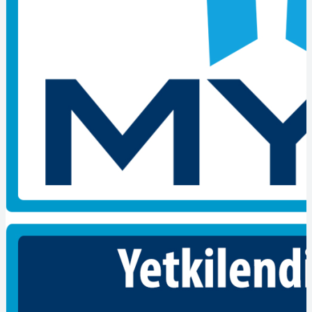
Poly Belge olarak, Kocaeli’de forklift belgesi veren güvenilir
firmalar hakkında bilgi sunmaktan memnuniyet duyarız.
Kocaeli İş Sağlığı ve Güvenliği Eğitim Merkezi: Kocaeli İş
Sağlığı ve Güvenliği Eğitim Merkezi, forklift operatörlerinin
eğitimini sağlayan köklü bir kuruluştur. Uzman eğitmenler
tarafından verilen kurslar sayesinde, güvenli forklift kullanımı
konusunda gerekli bilgi ve becerilere sahip olabilirsiniz.
Kocaeli Mesleki Eğitim Merkezi: Kocaeli Mesleki Eğitim
Merkezi, forklift operatörlüğü kurslarıyla tanınan bir
kurumdur. Nitelikli eğitmen kadrosu ve modern eğitim
ekipmanları ile öğrencilere kapsamlı bir eğitim sunmaktadır.
Forklift kullanımıyla ilgili teorik ve pratik becerilerinizi
geliştirmenize yardımcı olurlar.
Kocaeli Ticaret Odası: Kocaeli Ticaret Odası, forklift
operatörlüğü kursları düzenleyen bir kuruluştur. Sektörün
ihtiyaçlarına uygun olarak tasarlanmış programları sayesinde
forklift kullanımı konusunda sertifikalı bir eğitim alabilirsiniz.
Aynı zamanda, işverenler için iş sağlığı ve güvenliği
konularında danışmanlık hizmeti de sunmaktadırlar.
Kocaeli Üniversitesi Uygulama ve Araştırma Merkezi:
Kocaeli Üniversitesi Uygulama ve Araştırma Merkezi, forklift
kullanımıyla ilgili eğitimler sunan bir kurumdur.
Personel Belgelendirme Yapan Firmalar