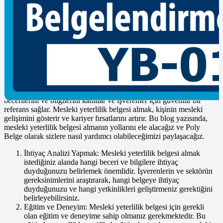
Çalışanlarınızın niteliklerini belgelemek ve iş yerinizde standartları
yükseltmek için doğru firmayı bulmanız çok önemlidir. Poly Belge
olarak, Kocaeli’de personel belgelendirme hizmeti sunan firmalar
arasında önde gelen bir konumdayız.
Mesleki Yeterlilik Belgesi Almanın Yolları
Mesleki yeterlilik belgesi, birçok sektörde çalışan profesyoneller için
önemli bir belgedir. Bu belge, çalışanın belirli bir meslekteki
becerilerini ve bilgilerini kanıtlar ve işverenler için güvenilir bir
referans sağlar. Mesleki yeterlilik belgesi almak, kişinin mesleki
gelişimini gösterir ve kariyer fırsatlarını artırır. Bu blog yazısında,
mesleki yeterlilik belgesi almanın yollarını ele alacağız ve Poly
Belge olarak sizlere nasıl yardımcı olabileceğimizi paylaşacağız.
İhtiyaç Analizi Yapmak: Mesleki yeterlilik belgesi almak
istediğiniz alanda hangi beceri ve bilgilere ihtiyaç
duyduğunuzu belirlemek önemlidir. İşverenlerin ve sektörün
gereksinimlerini araştırarak, hangi belgeye ihtiyaç
duyduğunuzu ve hangi yetkinlikleri geliştirmeniz gerektiğini
belirleyebilirsiniz.
Eğitim ve Deneyim: Mesleki yeterlilik belgesi için gerekli
olan eğitim ve deneyime sahip olmanız gerekmektedir. Bu