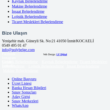
Kaynak Belgelendirme
Makine Belgelendirme
İnşaat Belgelendirme
Lojistik Belgelendirme
Ticaret Meslekleri Belgelendirme
Bize Ulaşın
Yenişehir mah. Güneyli Sk. No:21 41050 İzmit/KOCAELİ
0549 495 01 47
info@polybelge.com
Facebook
Web Design:
LF Dijital
Instagram
Elektrik Belgelendirme
Kaynak Belgelendirme
Ticaret Meslekleri
Google
LinkedIn
Belgelendirme
Lojistik Belgelendirme
İnşaat Belgelendirme
Makine Belgelendirme
Online Başvuru
Ücret Listesi
Banka Hesap Bilgileri
Sınav Sonuçları
Aday Girişi
Sınav Merkezleri
WhatsApp