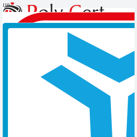
MYK Belgesi Almanın Yolları
MYK Belgesi Almanın Yolları
Kocaeli’de Forklift Belgesi Veren Firmalar
Forklift kullanımı günümüz endüstriyel sektörlerinde oldukça
yaygınlaşmış bir uygulamadır. Forkliftler, ağır yükleri taşımak,
yüklemek ve boşaltmak için kullanılan güçlü ve etkili araçlardır.
Ancak, forklift kullanımı yetkinlik ve deneyim gerektiren bir
beceridir. Bu nedenle, Kocaeli’de forklift kullanmak isteyen
kişilerin, geçerli bir forklift belgesine sahip olmaları gerekmektedir.