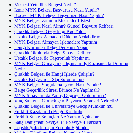
Mesleki Yeterlilik Belgesi Nedir?
İzmir MYK Belgesi Başvurusu Nasıl Yapılır?
Kocaeli MYK Belgesi Başvurusu Nasıl Yapılır?
MYK Belgesi Zorunlu Meslekler Listesi
MYK Belgesi Nasıl Alınır? Güncel Başvuru Rehberi
Çıraklık Belgesi Geçerliliği Kaç Yıldır
Ustalık Belgesi Almadan Dükkan Açılabilir mi
MYK Belgesi Almayan İşletmelere Yaptırım
Hangi Kurumlar Belge Denetimi Yapar
Çıraklık Okulunda Belge Sınavı Tarihleri
Ustalık Belgesi ile Taşeronluk Yapılır mı
MYK Belgesi Olmayan Çalışanların İş Kazasındaki Durumu
Nedir
Çıraklık Belgesi ile Hangi İşlerde Çalışılır?
Ustalık Belgesi için Staj Sorunlu mu?
MYK Belgesi Sorgulama İşlemi Nasıl Yapılır?
Belge Geçerlilik Süresi Bitince Ne Yapılmalı?
MYK Sınavlarında Yanlış Doğruyu Götürür mü?
Vinç Sınavına Girmek için Başvuru Belgeleri Nelerdir?
Çıraklık Belgesi ile Üniversiteye Geçiş Mümkün mü
Forklift Kazalarında Belge Kontrolü
Forklift Sınav Sonuçları Ne Zaman Açıklanır
Satış Danışmanı Seviye 3 ile Seviye 4 Farkları
Lojistik Şoförleri için Zorunlu Eğitimler
Makine Teknikeri Belgesi Nereden Alınır