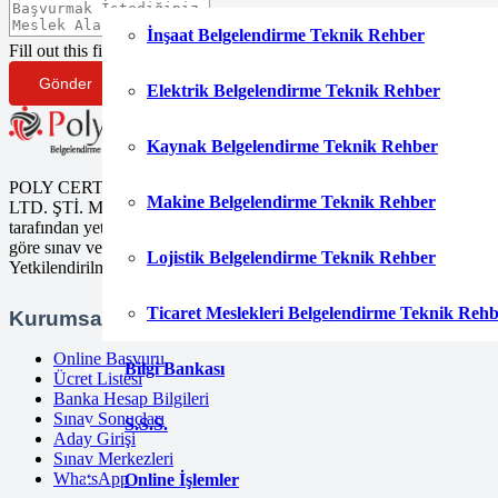
İnşaat Belgelendirme Teknik Rehber
Fill out this field
Gönder
Elektrik Belgelendirme Teknik Rehber
Kaynak Belgelendirme Teknik Rehber
POLY CERT Belgelendirme Ve Eğitim Hizmetleri
Makine Belgelendirme Teknik Rehber
LTD. ŞTİ. Mesleki Yeterlilik Kurumu (MYK)
tarafından yetki kapsamındaki ulusal yeterliliklere
göre sınav ve belgelendirme faaliyetlerini yürüten
Lojistik Belgelendirme Teknik Rehber
Yetkilendirilmiş Belgelendirme Kuruluşudur.
Ticaret Meslekleri Belgelendirme Teknik Reh
Kurumsal
Online Başvuru
Bilgi Bankası
Ücret Listesi
Banka Hesap Bilgileri
Sınav Sonuçları
S.S.S.
Aday Girişi
Sınav Merkezleri
WhatsApp
Online İşlemler