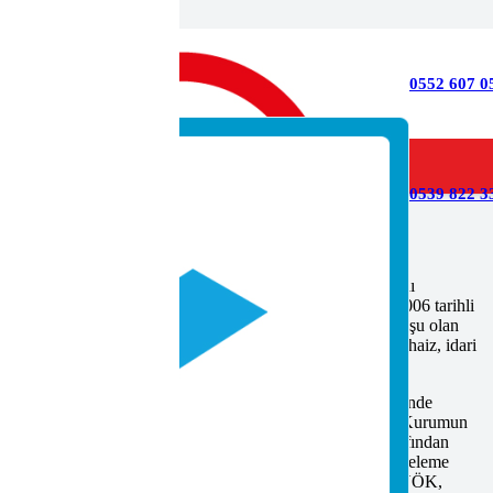
0552 607 0
0539 822 33
 teknik ve mesleki alanlarda ulusal yeterliliklerin esaslarını
alandırmaya ilişkin faaliyetleri yürütmek üzere 21 Eylül 2006 tarihli
ile, Çalışma ve Sosyal Hizmetler Bakanlığının ilgili kuruluşu olan
ümlerine tabi olmak üzere kurulmuş kamu tüzel kişiliğini haiz, idari
YK Yönetim Kurulu üyeleri seçilmiş, 26 Aralık 2006 tarihinde
n Vekilini seçmesiyle MYK hukuken faaliyete başlamıştır.Kurumun
temi”ni kurmak ve işletmektir.Sektör Komiteleri; Kurum tarafından
n ulusal meslek standardı olarak kabul edilebilmesi için inceleme
teleri; Türkiye Cumhuriyeti Millî Eğitim Bakanlığı, ÇSGB, YÖK,