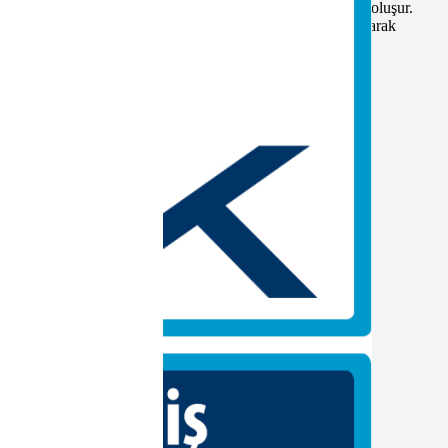
veren ve meslek kuruluşları ile Kurumun birer temsilcisinden oluşur.
lerin görüşüleceği ulusal ve uluslararası normlara uygun olarak