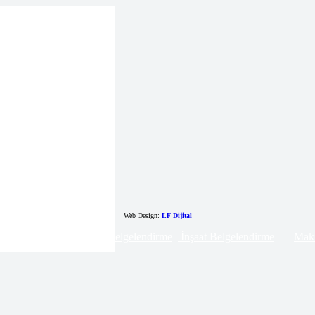
Web Design:
LF Dijital
 Belgelendirme
Lojistik Belgelendirme
İnşaat Belgelendirme
Maki