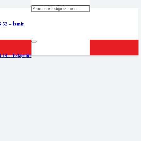
5 52 – İzmir
 14 – Eskişehir