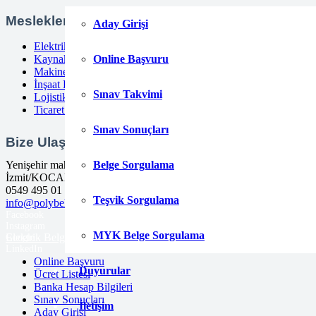
Meslekler
Aday Girişi
Elektrik Belgelendirme
Kaynak Belgelendirme
Online Başvuru
Makine Belgelendirme
İnşaat Belgelendirme
Sınav Takvimi
Lojistik Belgelendirme
Ticaret Meslekleri Belgelendirme
Sınav Sonuçları
Bize Ulaşın
Yenişehir mah. Güneyli Sk. No:21 41050
Belge Sorgulama
İzmit/KOCAELİ
0549 495 01 47
Teşvik Sorgulama
info@polybelge.com
Facebook
Instagram
MYK Belge Sorgulama
Elektrik Belgelendirme
Kaynak Belgelendirme
Ticaret Meslekleri
Google
LinkedIn
Online Başvuru
Duyurular
Ücret Listesi
Banka Hesap Bilgileri
Sınav Sonuçları
İletişim
Aday Girişi