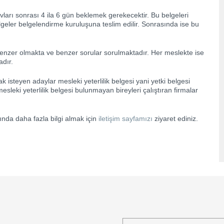
avları sonrası 4 ila 6 gün beklemek gerekecektir. Bu belgeleri
lgeler belgelendirme kuruluşuna teslim edilir. Sonrasında ise bu
benzer olmakta ve benzer sorular sorulmaktadır. Her meslekte ise
adır.
k isteyen adaylar mesleki yeterlilik belgesi yani yetki belgesi
sleki yeterlilik belgesi bulunmayan bireyleri çalıştıran firmalar
nda daha fazla bilgi almak için
iletişim sayfamızı
ziyaret ediniz.