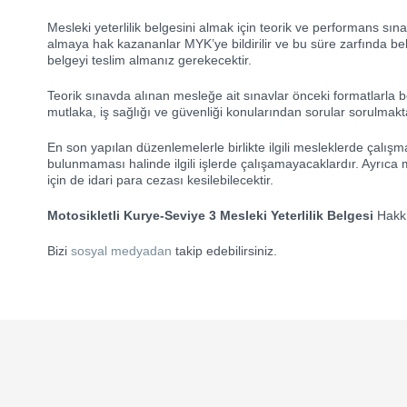
Mesleki yeterlilik belgesini almak için teorik ve performans sın
almaya hak kazananlar MYK’ye bildirilir ve bu süre zarfında be
belgeyi teslim almanız gerekecektir.
Teorik sınavda alınan mesleğe ait sınavlar önceki formatlarla 
mutlaka, iş sağlığı ve güvenliği konularından sorular sorulmakt
En son yapılan düzenlemelerle birlikte ilgili mesleklerde çalışma
bulunmaması halinde ilgili işlerde çalışamayacaklardır. Ayrıca me
için de idari para cezası kesilebilecektir.
Motosikletli Kurye-Seviye 3 Mesleki Yeterlilik Belgesi
Hakkı
Bizi
sosyal medyadan
takip edebilirsiniz.