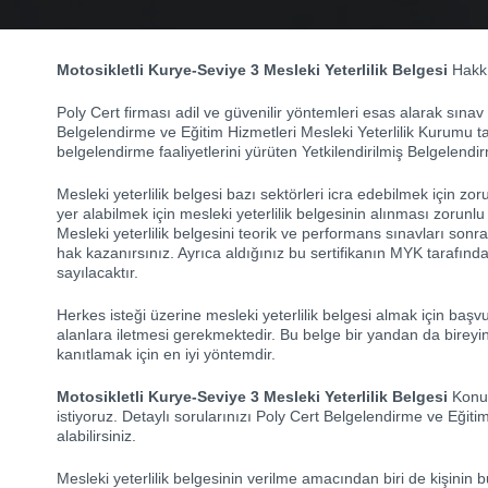
Motosikletli Kurye-Seviye 3 Mesleki Yeterlilik Belgesi
Hakkın
Poly Cert firması adil ve güvenilir yöntemleri esas alarak sınav
Belgelendirme ve Eğitim Hizmetleri Mesleki Yeterlilik Kurumu ta
belgelendirme faaliyetlerini yürüten Yetkilendirilmiş Belgelend
Mesleki yeterlilik belgesi bazı sektörleri icra edebilmek için z
yer alabilmek için mesleki yeterlilik belgesinin alınması zorunlu t
Mesleki yeterlilik belgesini teorik ve performans sınavları so
hak kazanırsınız. Ayrıca aldığınız bu sertifikanın MYK tarafı
sayılacaktır.
Herkes isteği üzerine mesleki yeterlilik belgesi almak için başvuru 
alanlara iletmesi gerekmektedir. Bu belge bir yandan da bireyin i
kanıtlamak için en iyi yöntemdir.
Motosikletli Kurye-Seviye 3 Mesleki Yeterlilik Belgesi
Konus
istiyoruz. Detaylı sorularınızı Poly Cert Belgelendirme ve Eğitim
alabilirsiniz.
Mesleki yeterlilik belgesinin verilme amacından biri de kişinin 