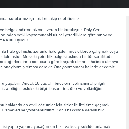
da sorularınız için bizleri takip edebilirsiniz.
 ve belgelendirme hizmeti veren bir kuruluştur. Poly Cert
rafından yetki kapsamındaki ulusal yeterliliklere göre sınav ve
irme Kuruluşudur.
orunlu hale gelmiştir. Zorunlu hale gelen mesleklerde çalışmak veya
utulmuştur. Mesleki yeterlilik belgesi aslında bir tür sertifikadır.
nrası değerlendirme sonucuna göre başarılı olmanız halinde almaya
ndan onaylanmış olması gerekir. Onaylanmaması halinde geçersiz
yapabilir. Ancak 18 yaş altı bireylerin veli iznini alıp ilgili
cra ettiği meslekteki bilgi, başarı, tecrübe ve yetkinliğini
u hakkında en etkili çözümler için sizler ile iletişime geçmek
 Hizmetleri’ne yöneltebilirsiniz. Konu hakkında detaylı bilgi
bu işi yapıp yapamayacağını en hızlı ve kolay şekilde anlamaktır.