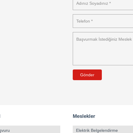
Gönder
l
Meslekler
şvuru
Elektrik Belgelendirme