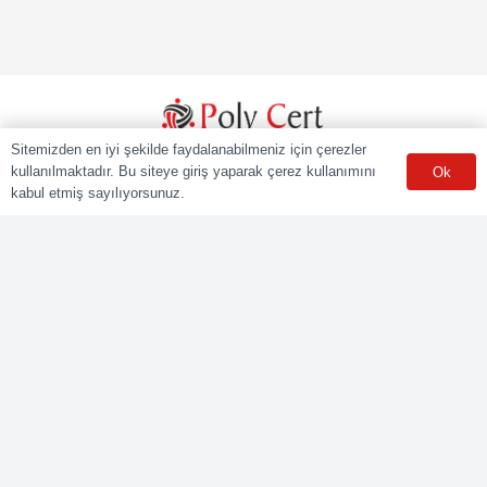
Sitemizden en iyi şekilde faydalanabilmeniz için çerezler
POLY CERT Belgelendirme Ve Eğitim Hizmetleri LTD. ŞTİ.
kullanılmaktadır. Bu siteye giriş yaparak çerez kullanımını
Ok
Mesleki Yeterlilik Kurumu (MYK) tarafından yetki kapsamındaki
kabul etmiş sayılıyorsunuz.
ulusal yeterliliklere göre sınav ve belgelendirme faaliyetlerini
yürüten Yetkilendirilmiş Belgelendirme Kuruluşudur.
Kurumsal
Online Başvuru
Ücret Listesi
Banka Hesap Bilgileri
Sınav Sonuçları
Aday Girişi