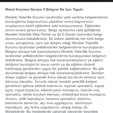
Metal Kesimci-Seviye 3 Belgesi Ne İçin Yapılır
Mesleki Yeterlilik Kurumu tarafından yetki verilmiş belgelendirme
kuruluşlarına başvurunuzu yaptıktan sonra başvurunuz
onaylanınca belirli eğitimlere tabii tutuluyorsunuz. Eğitimden
sonra sınava giriyorsunuz. Belge açıklanma vakti geldiğinde
Mesleki Yeterlilik Web Portalı ya da E-Devlet üzerinden belge
durumunuza bakabilirsiniz. Bu bölüm dahilinde her türlü belge,
sınav, soruşturma, soru için iletişim odağı Mesleki Yeterlilik
Kurumu tarafından yetkilendirilen belgelendirme kuruluşlarıdır.
Belgeyi almaya hak kazandıysanız Mesleki Yeterlilik Kurumu
tarafından yetkilendirilen belgelendirme kuruluşundan belgenizi
alabilirsiniz. Belgeyi almaya hak kazanamadıysanız ya eğitimi
aldığınız kuruluşta bir sorun vardır ya da eğitime düzenli
katılmayıp gerekenleri uygun bir şekilde sağlamadınız. Bu gibi
durumlarda belgeyi almaya hak kazanamayabilirsiniz. Bundan
dolayı sağlam ve güvenilir firma olarak bizi tercih etmeniz sizin
kârınıza olacaktır. Zorunlu olarak mesleki yeterlilik belgesi
gerektiren işletme elektrik bakımcısı, kaynak operatörü, inşaat
işçisi, inşaat boyacısı, elektrik pano montajcısı, köprülü vinç
operatörü, iskele kurulum elemanı, endüstriyel boya montajcısı,
duvarcı, çelik kaynakçısı, boyama operatörü, betoncu,
betonarme demircisi, alçı sıva uygulayıcısı, alüminyum
kaynakçısı, alçı levha uygulayıcısı, ahşap kalıpçı vb.
Mesleklerdir. Bu mesleklerde çalışmak isteyenler kesinlikle