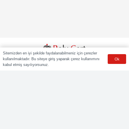
Sitemizden en iyi şekilde faydalanabilmeniz için çerezler
kullanılmaktadır. Bu siteye giriş yaparak çerez kullanımını
Ok
POLY CERT Belgelendirme Ve Eğitim Hizmetleri LTD. ŞTİ.
kabul etmiş sayılıyorsunuz.
Mesleki Yeterlilik Kurumu (MYK) tarafından yetki kapsamındaki
ulusal yeterliliklere göre sınav ve belgelendirme faaliyetlerini
yürüten Yetkilendirilmiş Belgelendirme Kuruluşudur.
Kurumsal
Online Başvuru
Ücret Listesi
Banka Hesap Bilgileri