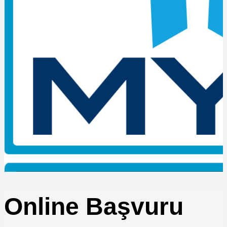
Hangi Kurumlar Belge Denetimi Yapar
Çıraklık Okulunda Belge Sınavı Tarihleri
Ustalık Belgesi ile Taşeronluk Yapılır mı
MYK Belgesi Olmayan Çalışanların İş Kazasındaki Durumu
Nedir
Çıraklık Belgesi ile Hangi İşlerde Çalışılır?
Ustalık Belgesi için Staj Sorunlu mu?
MYK Belgesi Sorgulama İşlemi Nasıl Yapılır?
Belge Geçerlilik Süresi Bitince Ne Yapılmalı?
MYK Sınavlarında Yanlış Doğruyu Götürür mü?
Vinç Sınavına Girmek için Başvuru Belgeleri Nelerdir?
Çıraklık Belgesi ile Üniversiteye Geçiş Mümkün mü
Forklift Kazalarında Belge Kontrolü
Forklift Sınav Sonuçları Ne Zaman Açıklanır
Satış Danışmanı Seviye 3 ile Seviye 4 Farkları
Lojistik Şoförleri için Zorunlu Eğitimler
Makine Teknikeri Belgesi Nereden Alınır
Kaynak Operatörü için Eğitim Süresi Ne Kadar
Online Başvuru