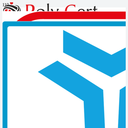
Mesleki Yeterlilik Belgesini
Nereden Alabilirim
Son Yazılar
Mesleki Yeterlilik Belgesi Nedir?
İzmir MYK Belgesi Başvurusu Nasıl Yapılır?
Kocaeli MYK Belgesi Başvurusu Nasıl Yapılır?
MYK Belgesi Zorunlu Meslekler Listesi
MYK Belgesi Nasıl Alınır? Güncel Başvuru Rehberi
Çıraklık Belgesi Geçerliliği Kaç Yıldır
Ustalık Belgesi Almadan Dükkan Açılabilir mi
MYK Belgesi Almayan İşletmelere Yaptırım