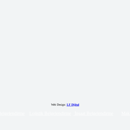
Web Design:
LF Dijital
 Belgelendirme
Lojistik Belgelendirme
İnşaat Belgelendirme
Maki