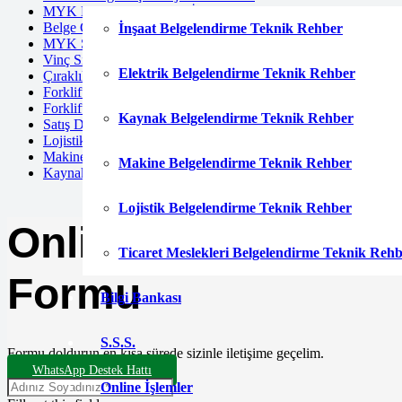
MYK Belgesi Sorgulama İşlemi Nasıl Yapılır?
Belge Geçerlilik Süresi Bitince Ne Yapılmalı?
İnşaat Belgelendirme Teknik Rehber
MYK Sınavlarında Yanlış Doğruyu Götürür mü?
Vinç Sınavına Girmek için Başvuru Belgeleri Nelerdir?
Elektrik Belgelendirme Teknik Rehber
Çıraklık Belgesi ile Üniversiteye Geçiş Mümkün mü
Forklift Kazalarında Belge Kontrolü
Forklift Sınav Sonuçları Ne Zaman Açıklanır
Kaynak Belgelendirme Teknik Rehber
Satış Danışmanı Seviye 3 ile Seviye 4 Farkları
Lojistik Şoförleri için Zorunlu Eğitimler
Makine Teknikeri Belgesi Nereden Alınır
Makine Belgelendirme Teknik Rehber
Kaynak Operatörü için Eğitim Süresi Ne Kadar
Lojistik Belgelendirme Teknik Rehber
Online Başvuru
Ticaret Meslekleri Belgelendirme Teknik Reh
Formu
Bilgi Bankası
S.S.S.
Formu doldurun en kısa sürede sizinle iletişime geçelim.
WhatsApp Destek Hattı
Online İşlemler