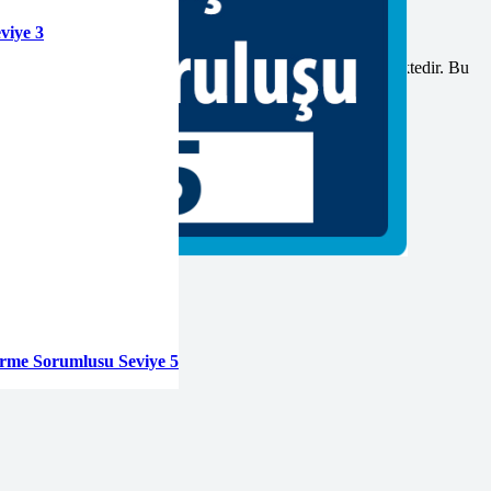
viye 3
belirli aralıklarla yenileme işlemleri yapmanız gerekebilmektedir. Bu
e dolmadan yenileme işlemleri yapılmalıdır.
tirme Sorumlusu Seviye 5