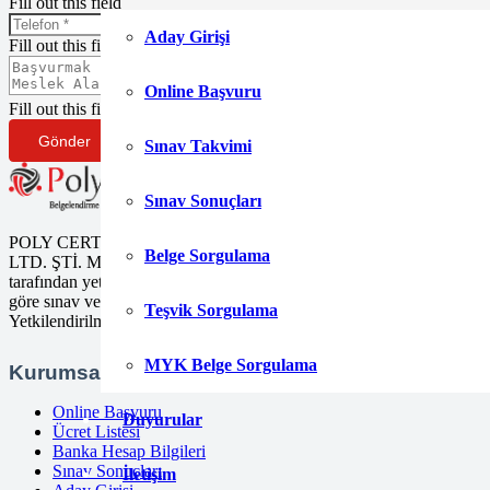
Fill out this field
Aday Girişi
Fill out this field
Online Başvuru
Fill out this field
Gönder
Sınav Takvimi
Sınav Sonuçları
POLY CERT Belgelendirme Ve Eğitim Hizmetleri
Belge Sorgulama
LTD. ŞTİ. Mesleki Yeterlilik Kurumu (MYK)
tarafından yetki kapsamındaki ulusal yeterliliklere
göre sınav ve belgelendirme faaliyetlerini yürüten
Teşvik Sorgulama
Yetkilendirilmiş Belgelendirme Kuruluşudur.
MYK Belge Sorgulama
Kurumsal
Online Başvuru
Duyurular
Ücret Listesi
Banka Hesap Bilgileri
Sınav Sonuçları
İletişim