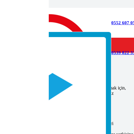
0552 607 0
0539 822 33
 Kurumlar
i resmi olarak kanıtlayan önemli bir belgedir. Bu belgeyi almak için,
e Mesleki Yeterlilik Belgesi veren kurumlar hakkında bilmeniz
n akredite edilen çeşitli sınav ve belgelendirme merkezleri
ar.