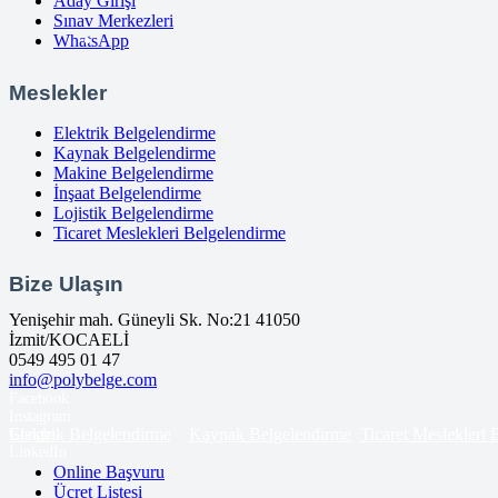
Aday Girişi
Sınav Merkezleri
WhatsApp
Meslekler
Elektrik Belgelendirme
Kaynak Belgelendirme
Makine Belgelendirme
İnşaat Belgelendirme
Lojistik Belgelendirme
Ticaret Meslekleri Belgelendirme
Bize Ulaşın
Yenişehir mah. Güneyli Sk. No:21 41050
İzmit/KOCAELİ
0549 495 01 47
info@polybelge.com
Facebook
Instagram
Elektrik Belgelendirme
Kaynak Belgelendirme
Ticaret Meslekleri
Google
LinkedIn
Online Başvuru
Ücret Listesi