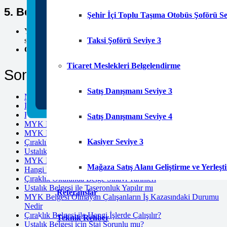
5. Belge Yenileme ve Geçerlilik
Şehir İçi Toplu Taşıma Otobüs Şoförü Se
Yenileme Gereklilikleri:
Belgenizin geçerliliğini korumak için 
Taksi Şoförü Seviye 3
süreç hakkında bilgi alarak plan yapabilirsiniz.
Geçerlilik Süresi:
MYK Belgesi, belirli bir süre geçerlidir. Sür
Ticaret Meslekleri Belgelendirme
Son Yazılar
Satış Danışmanı Seviye 3
Mesleki Yeterlilik Belgesi Nedir?
İzmir MYK Belgesi Başvurusu Nasıl Yapılır?
Kocaeli MYK Belgesi Başvurusu Nasıl Yapılır?
Satış Danışmanı Seviye 4
MYK Belgesi Zorunlu Meslekler Listesi
MYK Belgesi Nasıl Alınır? Güncel Başvuru Rehberi
Kasiyer Seviye 3
Çıraklık Belgesi Geçerliliği Kaç Yıldır
Ustalık Belgesi Almadan Dükkan Açılabilir mi
MYK Belgesi Almayan İşletmelere Yaptırım
Mağaza Satış Alanı Geliştirme ve Yerleş
Hangi Kurumlar Belge Denetimi Yapar
Çıraklık Okulunda Belge Sınavı Tarihleri
Ustalık Belgesi ile Taşeronluk Yapılır mı
Referanslar
MYK Belgesi Olmayan Çalışanların İş Kazasındaki Durumu
Nedir
Çıraklık Belgesi ile Hangi İşlerde Çalışılır?
Teknik Rehber
Ustalık Belgesi için Staj Sorunlu mu?