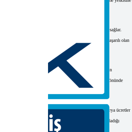
k odaları, kendi alanlarında Mesleki Yeterlilik Belgesi verme yetkisine
rlilikleri belirler.
ğitim kurumları, gerekli eğitimleri vererek sınav hazırlığı sağlar.
ereklidir.
nde yapılan sınavlarla yeterlilik test edilmektedir. Ayrıca başarılı olan
 tarafından akredite olduğundan emin olun. Bu, belgenizin
zırlık desteği veya müşteri hizmetleri gibi faktörler de göz önünde
cılığıyla yapılmaktadır. Başvuru sırasında gerekli belgeler veya ücretler
nı içerir. Kurumların süreci nasıl yönettiği veya destek sağladığı