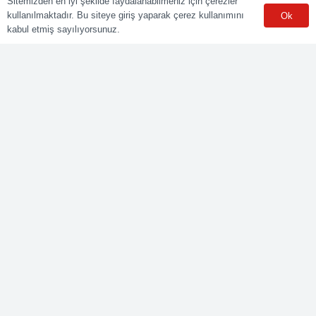
Sitemizden en iyi şekilde faydalanabilmeniz için çerezler
kullanılmaktadır. Bu siteye giriş yaparak çerez kullanımını
Ok
Sınav Merkezleri
kabul etmiş sayılıyorsunuz.
WhatsApp
Meslekler
Elektrik Belgelendirme
Kaynak Belgelendirme
Makine Belgelendirme
İnşaat Belgelendirme
Lojistik Belgelendirme
Ticaret Meslekleri Belgelendirme
Bize Ulaşın
Yenişehir mah. Güneyli Sk. No:21 41050 İzmit/KOCAELİ
0549 495 01 47