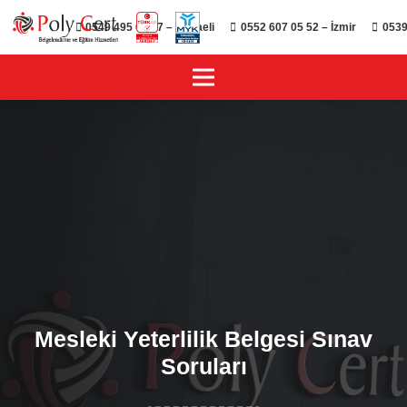
0549 495 01 47 – Kocaeli
0552 607 05 52 – İzmir
0539
Mesleki Yeterlilik Belgesi Sınav
Soruları