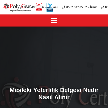
0549 495 01 47 – Kocaeli
0552 607 05 52 – İzmir
05
Mesleki Yeterlilik Belgesi Nedir
Nasıl Alınır