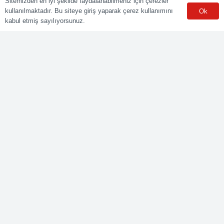
Sitemizden en iyi şekilde faydalanabilmeniz için çerezler
kullanılmaktadır. Bu siteye giriş yaparak çerez kullanımını
Ok
Sınav Merkezleri
kabul etmiş sayılıyorsunuz.
WhatsApp
Meslekler
Elektrik Belgelendirme
Kaynak Belgelendirme
Makine Belgelendirme
İnşaat Belgelendirme
Lojistik Belgelendirme
Ticaret Meslekleri Belgelendirme
Bize Ulaşın
Yenişehir mah. Güneyli Sk. No:21 41050 İzmit/KOCAELİ
0549 495 01 47