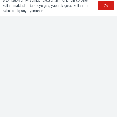
Sitemizden en iyi şekilde faydalanabilmeniz için çerezler
kullanılmaktadır. Bu siteye giriş yaparak çerez kullanımını
Ok
Sınav Merkezleri
kabul etmiş sayılıyorsunuz.
WhatsApp
Meslekler
Elektrik Belgelendirme
Kaynak Belgelendirme
Makine Belgelendirme
İnşaat Belgelendirme
Lojistik Belgelendirme
Ticaret Meslekleri Belgelendirme
Bize Ulaşın
Yenişehir mah. Güneyli Sk. No:21 41050 İzmit/KOCAELİ
0549 495 01 47