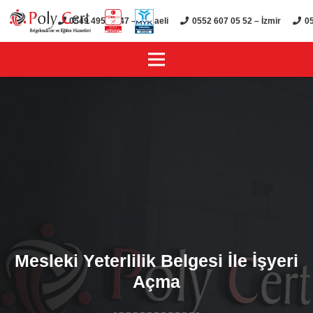
0549 495 01 47 – Kocaeli
0552 607 05 52 – İzmir
05
Mesleki Yeterlilik Belgesi İle İşyeri
Açma