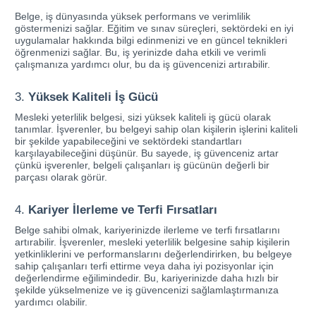
Belge, iş dünyasında yüksek performans ve verimlilik
göstermenizi sağlar. Eğitim ve sınav süreçleri, sektördeki en iyi
uygulamalar hakkında bilgi edinmenizi ve en güncel teknikleri
öğrenmenizi sağlar. Bu, iş yerinizde daha etkili ve verimli
çalışmanıza yardımcı olur, bu da iş güvencenizi artırabilir.
3.
Yüksek Kaliteli İş Gücü
Mesleki yeterlilik belgesi, sizi yüksek kaliteli iş gücü olarak
tanımlar. İşverenler, bu belgeyi sahip olan kişilerin işlerini kaliteli
bir şekilde yapabileceğini ve sektördeki standartları
karşılayabileceğini düşünür. Bu sayede, iş güvenceniz artar
çünkü işverenler, belgeli çalışanları iş gücünün değerli bir
parçası olarak görür.
4.
Kariyer İlerleme ve Terfi Fırsatları
Belge sahibi olmak, kariyerinizde ilerleme ve terfi fırsatlarını
artırabilir. İşverenler, mesleki yeterlilik belgesine sahip kişilerin
yetkinliklerini ve performanslarını değerlendirirken, bu belgeye
sahip çalışanları terfi ettirme veya daha iyi pozisyonlar için
değerlendirme eğilimindedir. Bu, kariyerinizde daha hızlı bir
şekilde yükselmenize ve iş güvencenizi sağlamlaştırmanıza
yardımcı olabilir.