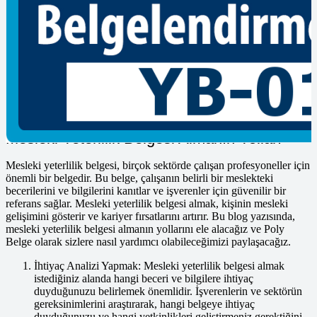
kullanımıyla ilgili eğitimler sunan bir kurumdur.
Personel Belgelendirme Yapan Firmalar
Çalışanlarınızın niteliklerini belgelemek ve iş yerinizde standartları
yükseltmek için doğru firmayı bulmanız çok önemlidir. Poly Belge
olarak, Kocaeli’de personel belgelendirme hizmeti sunan firmalar
arasında önde gelen bir konumdayız.
Mesleki Yeterlilik Belgesi Almanın Yolları
Mesleki yeterlilik belgesi, birçok sektörde çalışan profesyoneller için
önemli bir belgedir. Bu belge, çalışanın belirli bir meslekteki
becerilerini ve bilgilerini kanıtlar ve işverenler için güvenilir bir
referans sağlar. Mesleki yeterlilik belgesi almak, kişinin mesleki
gelişimini gösterir ve kariyer fırsatlarını artırır. Bu blog yazısında,
mesleki yeterlilik belgesi almanın yollarını ele alacağız ve Poly
Belge olarak sizlere nasıl yardımcı olabileceğimizi paylaşacağız.
İhtiyaç Analizi Yapmak: Mesleki yeterlilik belgesi almak
istediğiniz alanda hangi beceri ve bilgilere ihtiyaç
duyduğunuzu belirlemek önemlidir. İşverenlerin ve sektörün
gereksinimlerini araştırarak, hangi belgeye ihtiyaç
duyduğunuzu ve hangi yetkinlikleri geliştirmeniz gerektiğini