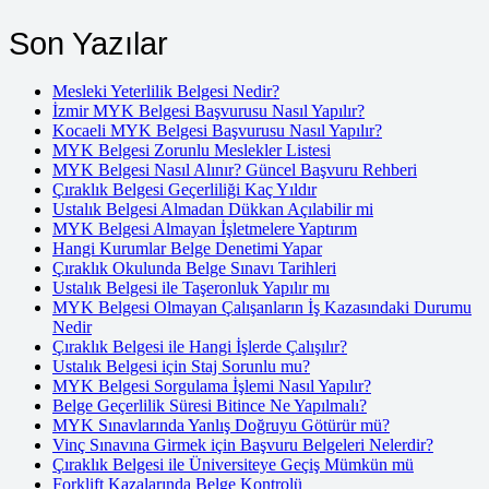
Son Yazılar
Mesleki Yeterlilik Belgesi Nedir?
İzmir MYK Belgesi Başvurusu Nasıl Yapılır?
Kocaeli MYK Belgesi Başvurusu Nasıl Yapılır?
MYK Belgesi Zorunlu Meslekler Listesi
MYK Belgesi Nasıl Alınır? Güncel Başvuru Rehberi
Çıraklık Belgesi Geçerliliği Kaç Yıldır
Ustalık Belgesi Almadan Dükkan Açılabilir mi
MYK Belgesi Almayan İşletmelere Yaptırım
Hangi Kurumlar Belge Denetimi Yapar
Çıraklık Okulunda Belge Sınavı Tarihleri
Ustalık Belgesi ile Taşeronluk Yapılır mı
MYK Belgesi Olmayan Çalışanların İş Kazasındaki Durumu
Nedir
Çıraklık Belgesi ile Hangi İşlerde Çalışılır?
Ustalık Belgesi için Staj Sorunlu mu?
MYK Belgesi Sorgulama İşlemi Nasıl Yapılır?
Belge Geçerlilik Süresi Bitince Ne Yapılmalı?
MYK Sınavlarında Yanlış Doğruyu Götürür mü?
Vinç Sınavına Girmek için Başvuru Belgeleri Nelerdir?
Çıraklık Belgesi ile Üniversiteye Geçiş Mümkün mü
Forklift Kazalarında Belge Kontrolü