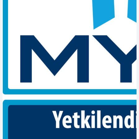
beceridir. Bu nedenle, Kocaeli’de forklift kullanmak isteyen
kişilerin, geçerli bir forklift belgesine sahip olmaları gerekmektedir.
Poly Belge olarak, Kocaeli’de forklift belgesi veren güvenilir
firmalar hakkında bilgi sunmaktan memnuniyet duyarız.
Kocaeli İş Sağlığı ve Güvenliği Eğitim Merkezi: Kocaeli İş
Sağlığı ve Güvenliği Eğitim Merkezi, forklift operatörlerinin
eğitimini sağlayan köklü bir kuruluştur. Uzman eğitmenler
tarafından verilen kurslar sayesinde, güvenli forklift kullanımı
konusunda gerekli bilgi ve becerilere sahip olabilirsiniz.
Kocaeli Mesleki Eğitim Merkezi: Kocaeli Mesleki Eğitim
Merkezi, forklift operatörlüğü kurslarıyla tanınan bir
kurumdur. Nitelikli eğitmen kadrosu ve modern eğitim
ekipmanları ile öğrencilere kapsamlı bir eğitim sunmaktadır.
Forklift kullanımıyla ilgili teorik ve pratik becerilerinizi
geliştirmenize yardımcı olurlar.
Kocaeli Ticaret Odası: Kocaeli Ticaret Odası, forklift
operatörlüğü kursları düzenleyen bir kuruluştur. Sektörün
ihtiyaçlarına uygun olarak tasarlanmış programları sayesinde
forklift kullanımı konusunda sertifikalı bir eğitim alabilirsiniz.
Aynı zamanda, işverenler için iş sağlığı ve güvenliği
konularında danışmanlık hizmeti de sunmaktadırlar.
Kocaeli Üniversitesi Uygulama ve Araştırma Merkezi:
Kocaeli Üniversitesi Uygulama ve Araştırma Merkezi, forklift