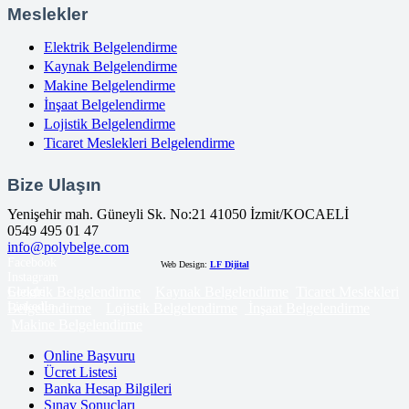
Meslekler
Elektrik Belgelendirme
Kaynak Belgelendirme
Makine Belgelendirme
İnşaat Belgelendirme
Lojistik Belgelendirme
Ticaret Meslekleri Belgelendirme
Bize Ulaşın
Yenişehir mah. Güneyli Sk. No:21 41050 İzmit/KOCAELİ
0549 495 01 47
info@polybelge.com
Facebook
Web Design:
LF Dijital
Instagram
Elektrik Belgelendirme
Kaynak Belgelendirme
Ticaret Meslekleri
Google
LinkedIn
Belgelendirme
Lojistik Belgelendirme
İnşaat Belgelendirme
Makine Belgelendirme
Online Başvuru
Ücret Listesi
Banka Hesap Bilgileri
Sınav Sonuçları