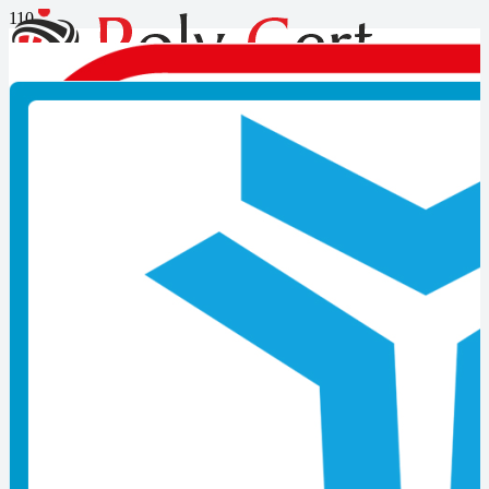
Mesleki Yeterlilik Belgesi için
Gerekli Evraklar
Mesleki Yeterlilik Belgesi için
Gerekli Evraklar
Kocaeli’de Forklift Belgesi Veren Firmalar
Forklift kullanımı günümüz endüstriyel sektörlerinde oldukça
yaygınlaşmış bir uygulamadır. Forkliftler, ağır yükleri taşımak,
yüklemek ve boşaltmak için kullanılan güçlü ve etkili araçlardır.
Ancak, forklift kullanımı yetkinlik ve deneyim gerektiren bir