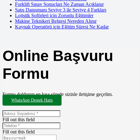
Forklift Sınav Sonuçları Ne Zaman Açıklanır
Satış Danışmanı Seviye 3 ile Seviye 4 Farkları
Lojistik Şoförleri için Zorunlu Eğitimler
Makine Teknikeri Belgesi Nereden Alınır
Kaynak Operatörü için Eğitim Süresi Ne Kadar
Online Başvuru
Formu
Formu doldurun en kısa sürede sizinle iletişime geçelim.
WhatsApp Destek Hattı
Fill out this field
Fill out this field