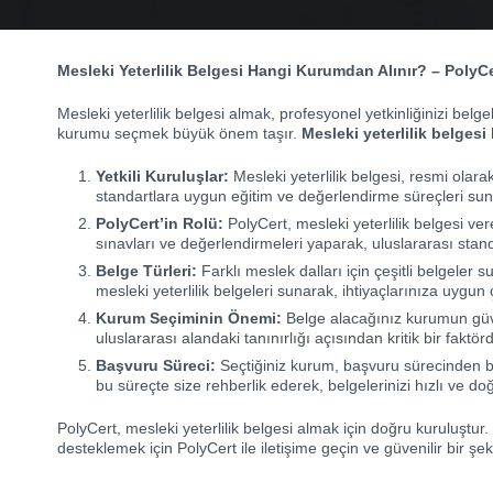
Mesleki Yeterlilik Belgesi Hangi Kurumdan Alınır? – PolyC
Mesleki yeterlilik belgesi almak, profesyonel yetkinliğinizi bel
kurumu seçmek büyük önem taşır.
Mesleki yeterlilik belges
Yetkili Kuruluşlar:
Mesleki yeterlilik belgesi, resmi olara
standartlara uygun eğitim ve değerlendirme süreçleri sun
PolyCert’in Rolü:
PolyCert, mesleki yeterlilik belgesi vere
sınavları ve değerlendirmeleri yaparak, uluslararası stan
Belge Türleri:
Farklı meslek dalları için çeşitli belgeler 
mesleki yeterlilik belgeleri sunarak, ihtiyaçlarınıza uygun
Kurum Seçiminin Önemi:
Belge alacağınız kurumun güven
uluslararası alandaki tanınırlığı açısından kritik bir faktörd
Başvuru Süreci:
Seçtiğiniz kurum, başvuru sürecinden b
bu süreçte size rehberlik ederek, belgelerinizi hızlı ve do
PolyCert, mesleki yeterlilik belgesi almak için doğru kuruluştur. 
desteklemek için PolyCert ile iletişime geçin ve güvenilir bir şek