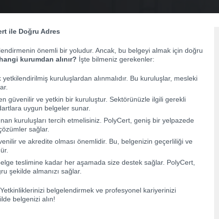
ert ile Doğru Adres
gelendirmenin önemli bir yoludur. Ancak, bu belgeyi almak için doğru
i hangi kurumdan alınır?
İşte bilmeniz gerekenler:
k yetkilendirilmiş kuruluşlardan alınmalıdır. Bu kuruluşlar, mesleki
ar.
n güvenilir ve yetkin bir kuruluştur. Sektörünüzle ilgili gerekli
dartlara uygun belgeler sunar.
sunan kuruluşları tercih etmelisiniz. PolyCert, geniş bir yelpazede
 çözümler sağlar.
ilir ve akredite olması önemlidir. Bu, belgenizin geçerliliği ve
ür.
elge teslimine kadar her aşamada size destek sağlar. PolyCert,
ğru şekilde almanızı sağlar.
Yetkinliklerinizi belgelendirmek ve profesyonel kariyerinizi
ilde belgenizi alın!