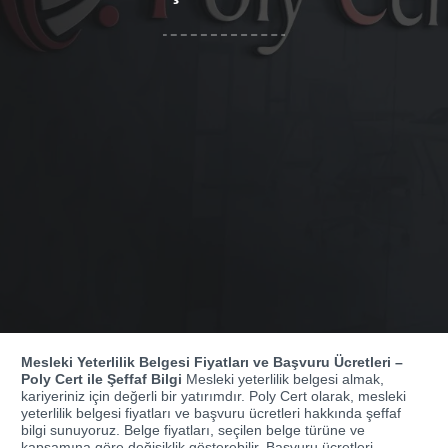
Mesleki Yeterlilik Belgesi Fiyatları ve Başvuru Ücretleri –
Poly Cert ile Şeffaf Bilgi
Mesleki yeterlilik belgesi almak,
kariyeriniz için değerli bir yatırımdır. Poly Cert olarak, mesleki
yeterlilik belgesi fiyatları ve başvuru ücretleri hakkında şeffaf
bilgi sunuyoruz. Belge fiyatları, seçilen belge türüne ve
kapsamına göre değişiklik gösterebilir. Başvuru ücretleri