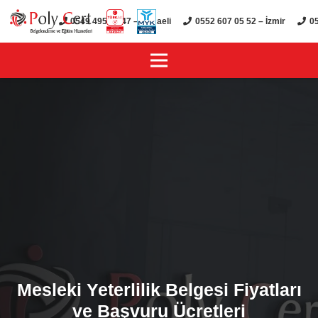
0549 495 01 47 – Kocaeli
0552 607 05 52 – İzmir
05
Mesleki Yeterlilik Belgesi Fiyatları
ve Başvuru Ücretleri