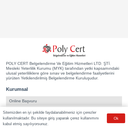
POLY CERT Belgelendirme Ve Eğitim Hizmetleri LTD. ŞTİ.
Mesleki Yeterlilik Kurumu (MYK) tarafından yetki kapsamındaki
ulusal yeterliliklere göre sınav ve belgelendirme faaliyetlerini
yürüten Yetkilendirilmiş Belgelendirme Kuruluşudur.
Kurumsal
Online Başvuru
Ücret Listesi
Sitemizden en iyi şekilde faydalanabilmeniz için çerezler
kullanılmaktadır. Bu siteye giriş yaparak çerez kullanımını
Ok
Banka Hesap Bilgileri
kabul etmiş sayılıyorsunuz.