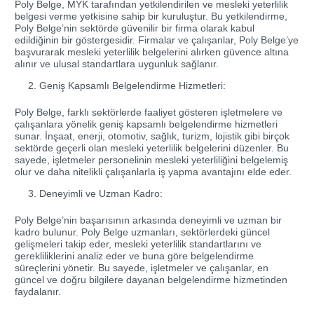
Poly Belge, MYK tarafından yetkilendirilen ve mesleki yeterlilik
belgesi verme yetkisine sahip bir kuruluştur. Bu yetkilendirme,
Poly Belge’nin sektörde güvenilir bir firma olarak kabul
edildiğinin bir göstergesidir. Firmalar ve çalışanlar, Poly Belge’ye
başvurarak mesleki yeterlilik belgelerini alırken güvence altına
alınır ve ulusal standartlara uygunluk sağlanır.
Geniş Kapsamlı Belgelendirme Hizmetleri:
Poly Belge, farklı sektörlerde faaliyet gösteren işletmelere ve
çalışanlara yönelik geniş kapsamlı belgelendirme hizmetleri
sunar. İnşaat, enerji, otomotiv, sağlık, turizm, lojistik gibi birçok
sektörde geçerli olan mesleki yeterlilik belgelerini düzenler. Bu
sayede, işletmeler personelinin mesleki yeterliliğini belgelemiş
olur ve daha nitelikli çalışanlarla iş yapma avantajını elde eder.
Deneyimli ve Uzman Kadro:
Poly Belge’nin başarısının arkasında deneyimli ve uzman bir
kadro bulunur. Poly Belge uzmanları, sektörlerdeki güncel
gelişmeleri takip eder, mesleki yeterlilik standartlarını ve
gerekliliklerini analiz eder ve buna göre belgelendirme
süreçlerini yönetir. Bu sayede, işletmeler ve çalışanlar, en
güncel ve doğru bilgilere dayanan belgelendirme hizmetinden
faydalanır.