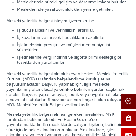
Mesleklerinde sürekli gelişim ve öğrenme imkanı bulurlar.
Mesleklerinde yasal zorunlulukları yerine getirirler.
Mesleki yeterlilik belgesi isteyen işverenler ise:
İş gücü kalitesini ve verimliliğini artırırlar.
İş kazalarını ve meslek hastalıklarını azaltırlar.
İşletmelerinin prestijini ve müşteri memnuniyetini
yükseltirler.
İşletmelerine vergi indirimi ve sigorta primi desteği gibi
teşviklerden yararlanırlar.
Mesleki yeterlilik belgesi almak isteyen herkes, Mesleki Yeterlilik
Kurumu (MYK) tarafından belgelendirme kuruluşlarına
başvurulmaktadır. Başvuru yapmak için, ilgili meslekte
yayımlanmış olan ulusal yeterlilikte belirtilen şartları sağlamak
gerekir. Başvuru yapan adaylar, teorik veya uygulamalı olarak
sınava tabi tutulurlar. Sınav sonucunda başarılı olan adaylara
MYK Mesleki Yeterlilik Belgesi verilmektedir.
Mesleki yeterlilik belgesi alması gereken meslekler, MYK
tarafından beklenmektedir ve Resmi Gazete’de
yayımlanmaktadır. Bu mesleklerde çalışan kişilerin, belirli bir
süre içinde belge almaları zorunludur. Aksi takdirde, işten
çıkarılma veya cezai yaptırımlarla karşılaşabilirler.Mesleki